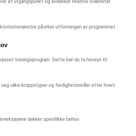
rer et utgangspunkt og avdekker relative svakheter.
 aktivitetsmønstre påvirker utformingen av programmet.
hov
lpasset treningsprogram. Dette bør du ta hensyn til:
se seg ulike kroppstyper og ferdighetsnivåer etter hvert
gsverktøyene dekker spesifikke behov.