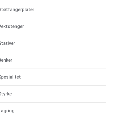
Støtfangerplater
Vektstenger
Stativer
Benker
Spesialitet
Styrke
Lagring