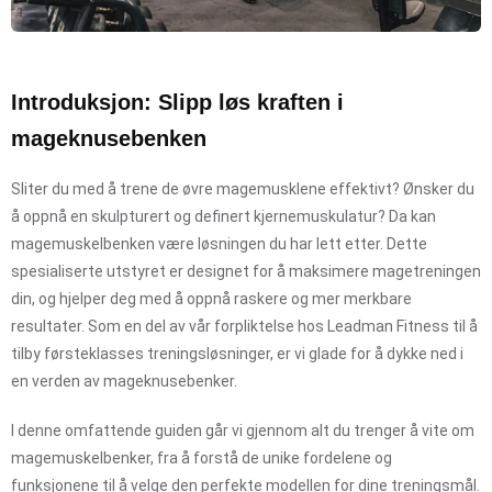
Introduksjon: Slipp løs kraften i
mageknusebenken
Sliter du med å trene de øvre magemusklene effektivt? Ønsker du
å oppnå en skulpturert og definert kjernemuskulatur? Da kan
magemuskelbenken være løsningen du har lett etter. Dette
spesialiserte utstyret er designet for å maksimere magetreningen
din, og hjelper deg med å oppnå raskere og mer merkbare
resultater. Som en del av vår forpliktelse hos Leadman Fitness til å
tilby førsteklasses treningsløsninger, er vi glade for å dykke ned i
en verden av mageknusebenker.
I denne omfattende guiden går vi gjennom alt du trenger å vite om
magemuskelbenker, fra å forstå de unike fordelene og
funksjonene til å velge den perfekte modellen for dine treningsmål.