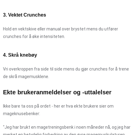
3. Vektet Crunches
Hold en vektskive eller manual over brystet mens du utfører
crunches for å øke intensiteten.
4. Skrå knebøy
Vri overkroppen fra side til side mens du gjør crunches for å trene
de skrå magemusklene.
Ekte brukeranmeldelser og -uttalelser
Ikke bare ta oss på ordet - her er hva ekte brukere sier om
mageknusebenker:
"Jeg har brukt en magetreningsbenk i noen måneder nå, og jeg har
merket en betydelig forbedring av den øvre magemuskulaturen.