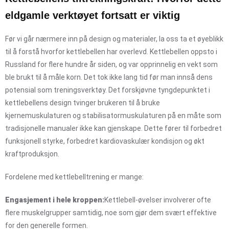
eldgamle verktøyet fortsatt er viktig
Før vi går nærmere inn på design og materialer, la oss ta et øyeblikk
til å forstå hvorfor kettlebellen har overlevd. Kettlebellen oppsto i
Russland for flere hundre år siden, og var opprinnelig en vekt som
ble brukt til å måle korn. Det tok ikke lang tid før man innså dens
potensial som treningsverktøy. Det forskjøvne tyngdepunktet i
kettlebellens design tvinger brukeren til å bruke
kjernemuskulaturen og stabilisatormuskulaturen på en måte som
tradisjonelle manualer ikke kan gjenskape. Dette fører til forbedret
funksjonell styrke, forbedret kardiovaskulær kondisjon og økt
kraftproduksjon.
Fordelene med kettlebelltrening er mange:
Engasjement i hele kroppen:
Kettlebell-øvelser involverer ofte
flere muskelgrupper samtidig, noe som gjør dem svært effektive
for den generelle formen.