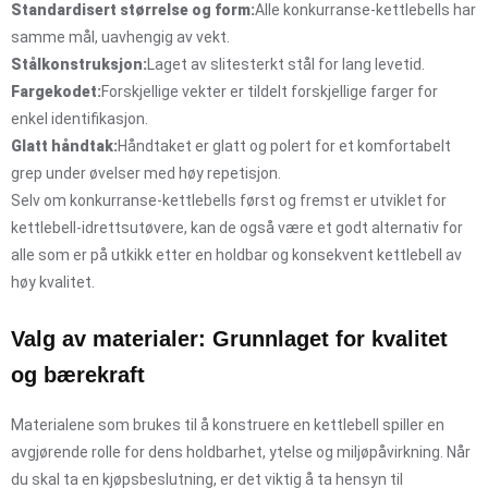
Standardisert størrelse og form:
Alle konkurranse-kettlebells har
samme mål, uavhengig av vekt.
Stålkonstruksjon:
Laget av slitesterkt stål for lang levetid.
Fargekodet:
Forskjellige vekter er tildelt forskjellige farger for
enkel identifikasjon.
Glatt håndtak:
Håndtaket er glatt og polert for et komfortabelt
grep under øvelser med høy repetisjon.
Selv om konkurranse-kettlebells først og fremst er utviklet for
kettlebell-idrettsutøvere, kan de også være et godt alternativ for
alle som er på utkikk etter en holdbar og konsekvent kettlebell av
høy kvalitet.
Valg av materialer: Grunnlaget for kvalitet
og bærekraft
Materialene som brukes til å konstruere en kettlebell spiller en
avgjørende rolle for dens holdbarhet, ytelse og miljøpåvirkning. Når
du skal ta en kjøpsbeslutning, er det viktig å ta hensyn til