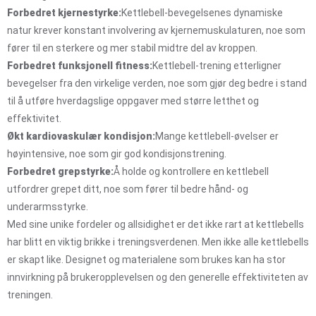
Forbedret kjernestyrke:
Kettlebell-bevegelsenes dynamiske
natur krever konstant involvering av kjernemuskulaturen, noe som
fører til en sterkere og mer stabil midtre del av kroppen.
Forbedret funksjonell fitness:
Kettlebell-trening etterligner
bevegelser fra den virkelige verden, noe som gjør deg bedre i stand
til å utføre hverdagslige oppgaver med større letthet og
effektivitet.
Økt kardiovaskulær kondisjon:
Mange kettlebell-øvelser er
høyintensive, noe som gir god kondisjonstrening.
Forbedret grepstyrke:
Å holde og kontrollere en kettlebell
utfordrer grepet ditt, noe som fører til bedre hånd- og
underarmsstyrke.
Med sine unike fordeler og allsidighet er det ikke rart at kettlebells
har blitt en viktig brikke i treningsverdenen. Men ikke alle kettlebells
er skapt like. Designet og materialene som brukes kan ha stor
innvirkning på brukeropplevelsen og den generelle effektiviteten av
treningen.