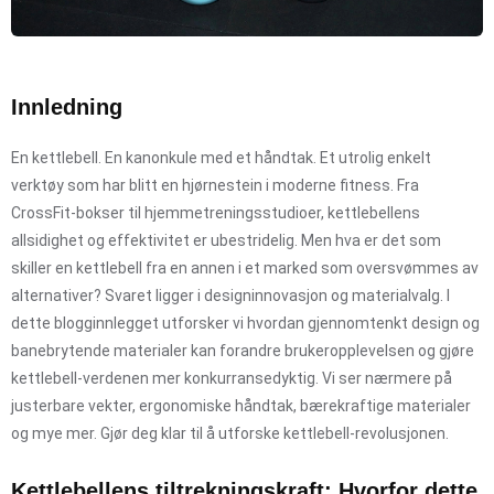
Innledning
En kettlebell. En kanonkule med et håndtak. Et utrolig enkelt
verktøy som har blitt en hjørnestein i moderne fitness. Fra
CrossFit-bokser til hjemmetreningsstudioer, kettlebellens
allsidighet og effektivitet er ubestridelig. Men hva er det som
skiller en kettlebell fra en annen i et marked som oversvømmes av
alternativer? Svaret ligger i designinnovasjon og materialvalg. I
dette blogginnlegget utforsker vi hvordan gjennomtenkt design og
banebrytende materialer kan forandre brukeropplevelsen og gjøre
kettlebell-verdenen mer konkurransedyktig. Vi ser nærmere på
justerbare vekter, ergonomiske håndtak, bærekraftige materialer
og mye mer. Gjør deg klar til å utforske kettlebell-revolusjonen.
Kettlebellens tiltrekningskraft: Hvorfor dette