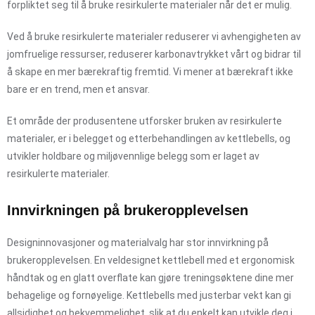
forpliktet seg til å bruke resirkulerte materialer når det er mulig.
Ved å bruke resirkulerte materialer reduserer vi avhengigheten av
jomfruelige ressurser, reduserer karbonavtrykket vårt og bidrar til
å skape en mer bærekraftig fremtid. Vi mener at bærekraft ikke
bare er en trend, men et ansvar.
Et område der produsentene utforsker bruken av resirkulerte
materialer, er i belegget og etterbehandlingen av kettlebells, og
utvikler holdbare og miljøvennlige belegg som er laget av
resirkulerte materialer.
Innvirkningen på brukeropplevelsen
Designinnovasjoner og materialvalg har stor innvirkning på
brukeropplevelsen. En veldesignet kettlebell med et ergonomisk
håndtak og en glatt overflate kan gjøre treningsøktene dine mer
behagelige og fornøyelige. Kettlebells med justerbar vekt kan gi
allsidighet og bekvemmelighet, slik at du enkelt kan utvikle deg i