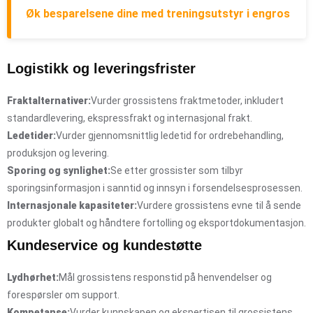
Øk besparelsene dine med treningsutstyr i engros
Logistikk og leveringsfrister
Fraktalternativer:
Vurder grossistens fraktmetoder, inkludert
standardlevering, ekspressfrakt og internasjonal frakt.
Ledetider:
Vurder gjennomsnittlig ledetid for ordrebehandling,
produksjon og levering.
Sporing og synlighet:
Se etter grossister som tilbyr
sporingsinformasjon i sanntid og innsyn i forsendelsesprosessen.
Internasjonale kapasiteter:
Vurdere grossistens evne til å sende
produkter globalt og håndtere fortolling og eksportdokumentasjon.
Kundeservice og kundestøtte
Lydhørhet:
Mål grossistens responstid på henvendelser og
forespørsler om support.
Kompetanse:
Vurder kunnskapen og ekspertisen til grossistens