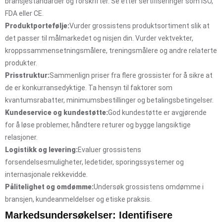
bransjestandarder og forskrifter. Se etter sertifiseringer som ISO,
FDA eller CE.
Produktportefølje:
Vurder grossistens produktsortiment slik at
det passer til målmarkedet og nisjen din. Vurder vektvekter,
kroppssammensetningsmålere, treningsmålere og andre relaterte
produkter.
Prisstruktur:
Sammenlign priser fra flere grossister for å sikre at
de er konkurransedyktige. Ta hensyn til faktorer som
kvantumsrabatter, minimumsbestillinger og betalingsbetingelser.
Kundeservice og kundestøtte:
God kundestøtte er avgjørende
for å løse problemer, håndtere returer og bygge langsiktige
relasjoner.
Logistikk og levering:
Evaluer grossistens
forsendelsesmuligheter, ledetider, sporingssystemer og
internasjonale rekkevidde.
Pålitelighet og omdømme:
Undersøk grossistens omdømme i
bransjen, kundeanmeldelser og etiske praksis.
Markedsundersøkelser: Identifisere