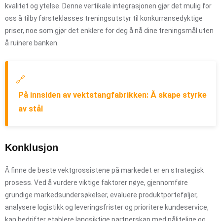
kvalitet og ytelse. Denne vertikale integrasjonen gjør det mulig for
oss å tilby førsteklasses treningsutstyr til konkurransedyktige
priser, noe som gjør det enklere for deg å nå dine treningsmål uten
å ruinere banken.
🔗
På innsiden av vektstangfabrikken: Å skape styrke
av stål
Konklusjon
Å finne de beste vektgrossistene på markedet er en strategisk
prosess. Ved å vurdere viktige faktorer nøye, gjennomføre
grundige markedsundersøkelser, evaluere produktporteføljer,
analysere logistikk og leveringsfrister og prioritere kundeservice,
kan bedrifter etablere langsiktige partnerskap med pålitelige og