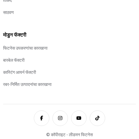
ताकद
साठवण
मोडुन फॅक्टरी
फिटनेस उपकरणांचा कारखाना
बारबेल फॅक्टरी
कास्टिंग आयर्न फॅक्टरी
रबर-निर्मित उत्पादनांचा कारखाना
© कॉपीराइट - लीडमन फिटनेस