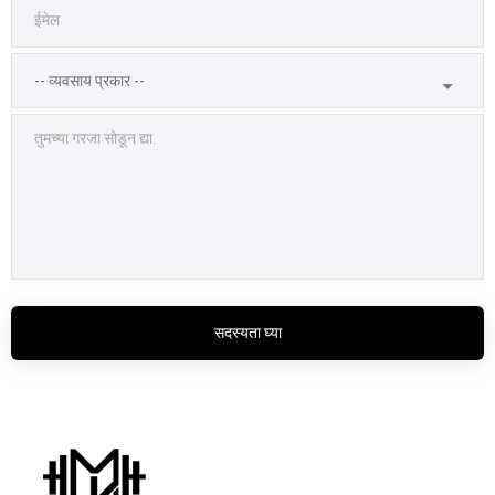
सदस्यता घ्या