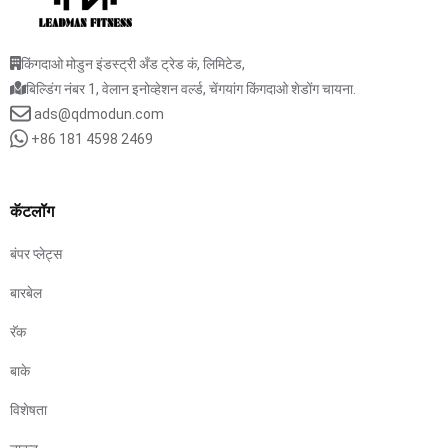
किंगदाओ मोडुन इंडस्ट्री अँड ट्रेड कं, लिमिटेड,
बिल्डिंग नंबर 1, वेलान इनोव्हेशन वर्ल्ड, चेंगयांग किंगदाओ शेडोंग चायना.
ads@qdmodun.com
+86 181 4598 2469
कॅटलॉग
बंपर प्लेट्स
बारबेल
रॅक
बाके
विशेषता