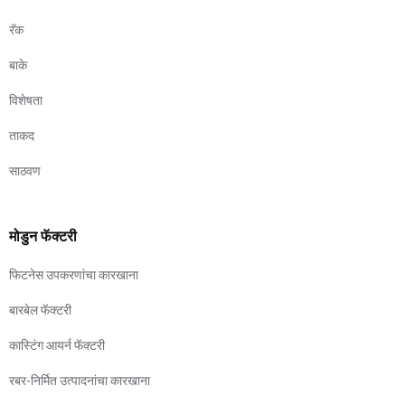
रॅक
बाके
विशेषता
ताकद
साठवण
मोडुन फॅक्टरी
फिटनेस उपकरणांचा कारखाना
बारबेल फॅक्टरी
कास्टिंग आयर्न फॅक्टरी
रबर-निर्मित उत्पादनांचा कारखाना