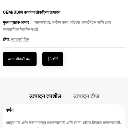
OEM/ODM उत्पादन
,
लोकप्रिय उत्पादन
मुख्य ग्राहक आधार
： व्यायामशाळा, आरोग्य क्लब, हॉटेल्स, अपार्टमेंट्स आणि इतर
व्यावसायिक फिटनेस स्थळे.
टॅग्ज:
उपकरणे
,
जिम
आता चौकशी करा
ईमेल
उत्पादन तपशील
उत्पादन टॅग्ज
वर्णन
धातूला गंज आणि गंजण्यापासून वाचवण्यासाठी आणि त्यांना अधिक टिकाऊ बनवण्यासाठी,