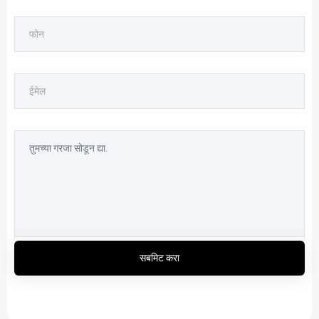
सबमिट करा