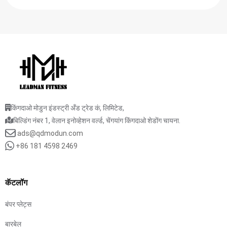
किंगदाओ मोडुन इंडस्ट्री अँड ट्रेड कं, लिमिटेड,
बिल्डिंग नंबर 1, वेलान इनोव्हेशन वर्ल्ड, चेंगयांग किंगदाओ शेडोंग चायना.
ads@qdmodun.com
+86 181 4598 2469
कॅटलॉग
बंपर प्लेट्स
बारबेल