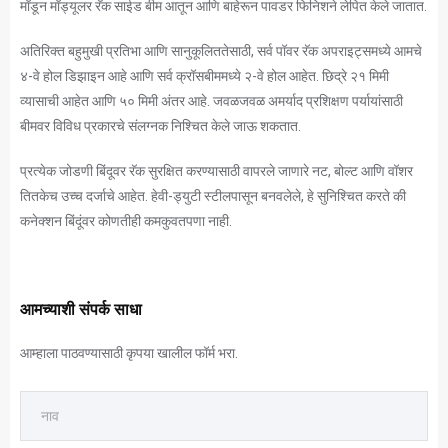
मॉडून मॉड्यूलर रॅक साईड बीम आतून आणि बाहेरून पावडर फिनिशने लेपित केले जातात.
अतिरिक्त बहुमुखी प्रतिभा आणि सानुकूलिततेसाठी, सर्व पॉवर रॅक अपराइट्समध्ये आमचे
४-वे होल डिझाइन आहे आणि सर्व क्रॉसबीममध्ये २-वे होल आहेत. छिद्रे २१ मिमी
व्यासाची आहेत आणि ५० मिमी अंतर आहे. जवळजवळ अमर्याद प्रशिक्षण पर्यायांसाठी
बीमवर विविध प्रकारचे संलग्नक निश्चित केले जाऊ शकतात.
प्रत्येक जोडणी बिंदूवर रॅक सुरक्षित करण्यासाठी वापरले जाणारे नट, बोल्ट आणि वॉशर
तितकेच उच्च दर्जाचे आहेत. हेवी-ड्युटी स्टीलपासून बनवलेले, हे सुनिश्चित करते की
कनेक्शन बिंदूंवर कोणतीही कमकुवतपणा नाही.
आमच्याशी संपर्क साधा
आम्हाला पाठवण्यासाठी कृपया खालील फॉर्म भरा.