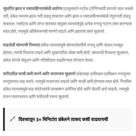
सुधारित हृदय व रक्तवाहिन्यासंबंधी आरोग्य:
प्रामुख्याने स्ट्रेंथ ट्रेनिंगसाठी वापरले जात असले
तरी, डंबेल व्यायाम हृदय गती वाढवू शकतात आणि हृदय व रक्तवाहिन्यासंबंधी तंदुरुस्ती वाढवू
शकतात. स्क्वॅट्स आणि लंग्ज सारख्या संयुक्त व्यायामांमुळे अनेक स्नायू गटांना काम करण्यास
मदत होते, ज्यामुळे ऑक्सिजनची मागणी वाढते आणि हृदयाचे कार्य सुधारते.
वाढलेली सांध्याची स्थिरता:
डंबेल व्यायामामुळे सांध्याभोवतीचे स्नायू आणि कंडरा मजबूत
होतात, त्यांची स्थिरता वाढते आणि दुखापतींचा धोका कमी होतो. सांध्याची स्थिरता सुधारून,
डंबेल चांगले संतुलन आणि गतिशीलता वाढविण्यात योगदान देतात.
शरीरातील चरबी कमी करणे आणि चयापचय सुधारणे:
डंबेलसह प्रतिकार प्रशिक्षण स्नायूंच्या
वस्तुमानात वाढ करते, ज्यामुळे चयापचय वाढतो आणि चरबी कमी होण्यास मदत होते. नियमित
डंबेल व्यायामामुळे वाढ संप्रेरकांचे प्रकाशन उत्तेजित होते आणि कॅलरी खर्च वाढतो, ज्यामुळे
वजन व्यवस्थापन आणि शरीराची रचना सुधारते.
🔗
दिवसातून ३० मिनिटांत डंबेलने ताकद कशी वाढवायची