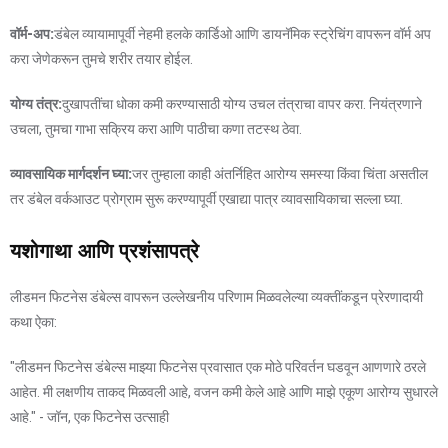
वॉर्म-अप:
डंबेल व्यायामापूर्वी नेहमी हलके कार्डिओ आणि डायनॅमिक स्ट्रेचिंग वापरून वॉर्म अप
करा जेणेकरून तुमचे शरीर तयार होईल.
योग्य तंत्र:
दुखापतींचा धोका कमी करण्यासाठी योग्य उचल तंत्राचा वापर करा. नियंत्रणाने
उचला, तुमचा गाभा सक्रिय करा आणि पाठीचा कणा तटस्थ ठेवा.
व्यावसायिक मार्गदर्शन घ्या:
जर तुम्हाला काही अंतर्निहित आरोग्य समस्या किंवा चिंता असतील
तर डंबेल वर्कआउट प्रोग्राम सुरू करण्यापूर्वी एखाद्या पात्र व्यावसायिकाचा सल्ला घ्या.
यशोगाथा आणि प्रशंसापत्रे
लीडमन फिटनेस डंबेल्स वापरून उल्लेखनीय परिणाम मिळवलेल्या व्यक्तींकडून प्रेरणादायी
कथा ऐका:
"लीडमन फिटनेस डंबेल्स माझ्या फिटनेस प्रवासात एक मोठे परिवर्तन घडवून आणणारे ठरले
आहेत. मी लक्षणीय ताकद मिळवली आहे, वजन कमी केले आहे आणि माझे एकूण आरोग्य सुधारले
आहे." - जॉन, एक फिटनेस उत्साही