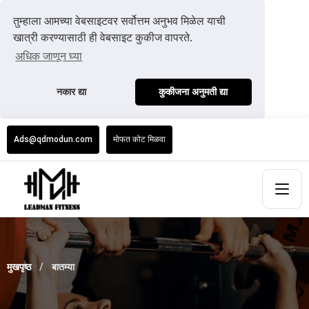
तुम्हाला आमच्या वेबसाइटवर सर्वोत्तम अनुभव मिळेल याची
खात्री करण्यासाठी ही वेबसाइट कुकीज वापरते.
अधिक जाणून घ्या
नकार द्या
कुकीजना अनुमती द्या
Ads@qdmodun.com
मोफत कोट मिळवा
मुखपृष्ठ
बातम्या