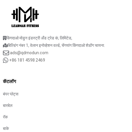
किंगदाओ मोडुन इंडस्ट्री अँड ट्रेड कं, लिमिटेड,
बिल्डिंग नंबर 1, वेलान इनोव्हेशन वर्ल्ड, चेंगयांग किंगदाओ शेडोंग चायना.
ads@qdmodun.com
+86 181 4598 2469
कॅटलॉग
बंपर प्लेट्स
बारबेल
रॅक
बाके