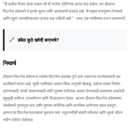
"मी कधीच विचार केला नव्हता की मी स्ट्रेंथ ट्रेनिंगचा आनंद घेऊ शकेन, पण लीडमन
फिटनेस डंबेल्सने ते इतके सुलभ आणि आनंददायी बनवले आहे. मी माझ्या स्नायूंच्या टोनमध्ये
आणि एकूण आत्मविश्वासात प्रचंड वाढ पाहिली आहे." - सारा, एक नवशिक्या वजन उचलणारी.
🔗
डंबेल कुठे खरेदी करायचे?
निष्कर्ष
लीडमन फिटनेस डंबेल्स हे त्यांच्या फिटनेस आकांक्षा पूर्ण करू पाहणाऱ्या प्रत्येकासाठी एक
अपरिहार्य साधन आहे. तुम्ही नवशिक्या असाल किंवा अनुभवी खेळाडू, डंबेल्स ताकद निर्माण
करण्यासाठी, चरबी जाळण्यासाठी आणि तुमच्या शरीराला आकार देण्यासाठी आवश्यक असलेली
बहुमुखी प्रतिभा, प्रभावीपणा आणि टिकाऊपणा देतात. आजच लीडमन फिटनेस डंबेल्सच्या
जोडीमध्ये गुंतवणूक करा आणि तुमच्या शारीरिक आणि मानसिक आरोग्यात बदल घडवून
आणणाऱ्या फिटनेस प्रवासाला सुरुवात करा. तंदुरुस्तीची शक्ती स्वीकारा आणि तुमचे जीवन
नवीन उंचीवर पोहोचवा.