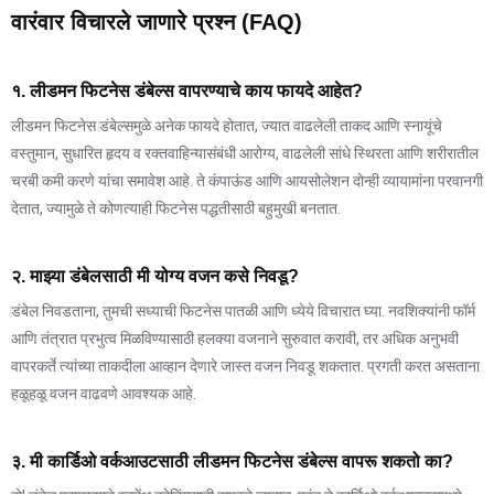
वारंवार विचारले जाणारे प्रश्न (FAQ)
१. लीडमन फिटनेस डंबेल्स वापरण्याचे काय फायदे आहेत?
लीडमन फिटनेस डंबेल्समुळे अनेक फायदे होतात, ज्यात वाढलेली ताकद आणि स्नायूंचे
वस्तुमान, सुधारित हृदय व रक्तवाहिन्यासंबंधी आरोग्य, वाढलेली सांधे स्थिरता आणि शरीरातील
चरबी कमी करणे यांचा समावेश आहे. ते कंपाऊंड आणि आयसोलेशन दोन्ही व्यायामांना परवानगी
देतात, ज्यामुळे ते कोणत्याही फिटनेस पद्धतीसाठी बहुमुखी बनतात.
२. माझ्या डंबेलसाठी मी योग्य वजन कसे निवडू?
डंबेल निवडताना, तुमची सध्याची फिटनेस पातळी आणि ध्येये विचारात घ्या. नवशिक्यांनी फॉर्म
आणि तंत्रात प्रभुत्व मिळविण्यासाठी हलक्या वजनाने सुरुवात करावी, तर अधिक अनुभवी
वापरकर्ते त्यांच्या ताकदीला आव्हान देणारे जास्त वजन निवडू शकतात. प्रगती करत असताना
हळूहळू वजन वाढवणे आवश्यक आहे.
३. मी कार्डिओ वर्कआउटसाठी लीडमन फिटनेस डंबेल्स वापरू शकतो का?