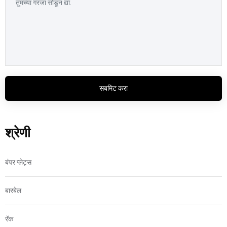
सबमिट करा
श्रेणी
बंपर प्लेट्स
बारबेल
रॅक