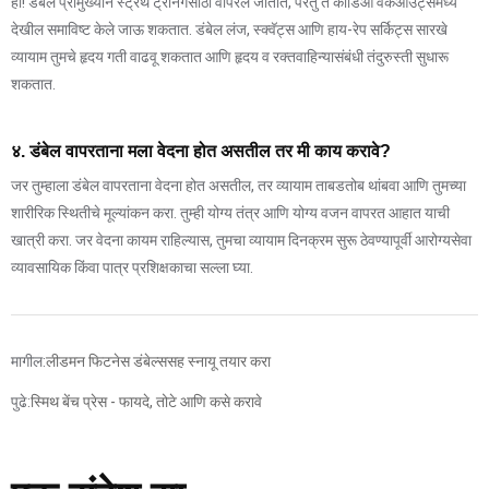
हो! डंबेल प्रामुख्याने स्ट्रेंथ ट्रेनिंगसाठी वापरले जातात, परंतु ते कार्डिओ वर्कआउट्समध्ये
देखील समाविष्ट केले जाऊ शकतात. डंबेल लंज, स्क्वॅट्स आणि हाय-रेप सर्किट्स सारखे
व्यायाम तुमचे हृदय गती वाढवू शकतात आणि हृदय व रक्तवाहिन्यासंबंधी तंदुरुस्ती सुधारू
शकतात.
४. डंबेल वापरताना मला वेदना होत असतील तर मी काय करावे?
जर तुम्हाला डंबेल वापरताना वेदना होत असतील, तर व्यायाम ताबडतोब थांबवा आणि तुमच्या
शारीरिक स्थितीचे मूल्यांकन करा. तुम्ही योग्य तंत्र आणि योग्य वजन वापरत आहात याची
खात्री करा. जर वेदना कायम राहिल्यास, तुमचा व्यायाम दिनक्रम सुरू ठेवण्यापूर्वी आरोग्यसेवा
व्यावसायिक किंवा पात्र प्रशिक्षकाचा सल्ला घ्या.
मागील:
लीडमन फिटनेस डंबेल्ससह स्नायू तयार करा
पुढे:
स्मिथ बेंच प्रेस - फायदे, तोटे आणि कसे करावे