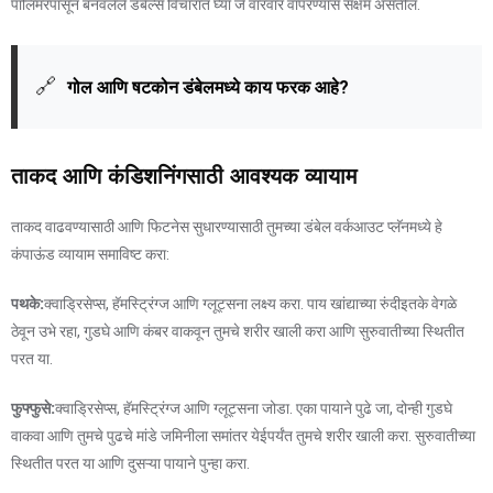
पॉलिमरपासून बनवलेले डंबेल्स विचारात घ्या जे वारंवार वापरण्यास सक्षम असतील.
🔗
गोल आणि षटकोन डंबेलमध्ये काय फरक आहे?
ताकद आणि कंडिशनिंगसाठी आवश्यक व्यायाम
ताकद वाढवण्यासाठी आणि फिटनेस सुधारण्यासाठी तुमच्या डंबेल वर्कआउट प्लॅनमध्ये हे
कंपाऊंड व्यायाम समाविष्ट करा:
पथके:
क्वाड्रिसेप्स, हॅमस्ट्रिंग्ज आणि ग्लूट्सना लक्ष्य करा. पाय खांद्याच्या रुंदीइतके वेगळे
ठेवून उभे रहा, गुडघे आणि कंबर वाकवून तुमचे शरीर खाली करा आणि सुरुवातीच्या स्थितीत
परत या.
फुफ्फुसे:
क्वाड्रिसेप्स, हॅमस्ट्रिंग्ज आणि ग्लूट्सना जोडा. एका पायाने पुढे जा, दोन्ही गुडघे
वाकवा आणि तुमचे पुढचे मांडे जमिनीला समांतर येईपर्यंत तुमचे शरीर खाली करा. सुरुवातीच्या
स्थितीत परत या आणि दुसऱ्या पायाने पुन्हा करा.