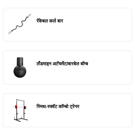
रॅकेबल कर्ल बार
लँडमाइन अटॅचमेंट/बारबेल बॉम्ब
स्मिथ-स्क्वॅट कॉम्बो ट्रेनर