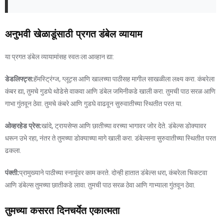
अनुभवी खेळाडूंसाठी प्रगत डंबेल व्यायाम
या प्रगत डंबेल व्यायामांसह स्वतःला आव्हान द्या:
डेडलिफ्ट्स:
हॅमस्ट्रिंग्ज, ग्लूट्स आणि खालच्या पाठीसह मागील साखळीला लक्ष्य करा. कंबरेला
कंबर द्या, तुमचे गुडघे थोडेसे वाकवा आणि डंबेल जमिनीकडे खाली करा. तुमची पाठ सरळ आणि
गाभा गुंतवून ठेवा. तुमचे कंबरे आणि गुडघे वाढवून सुरुवातीच्या स्थितीत परत या.
ओव्हरहेड प्रेस:
खांदे, ट्रायसेप्स आणि छातीच्या वरच्या भागावर जोर देते. डंबेल्स डोक्यावर
धरून उभे रहा, नंतर ते तुमच्या डोक्याच्या मागे खाली करा. डंबेल्सना सुरुवातीच्या स्थितीत परत
ढकला.
पंक्ती:
प्रामुख्याने पाठीच्या स्नायूंवर काम करते. दोन्ही हातात डंबेल्स धरा, कंबरेला चिकटवा
आणि डंबेल्स तुमच्या छातीकडे लावा. तुमची पाठ सरळ ठेवा आणि गाभ्याला गुंतवून ठेवा.
तुमच्या कसरत दिनचर्येत एकात्मता