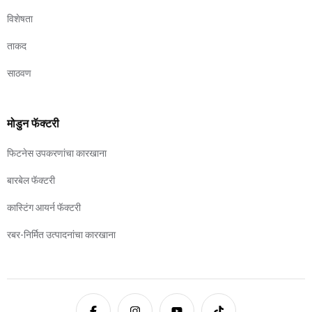
विशेषता
ताकद
साठवण
मोडुन फॅक्टरी
फिटनेस उपकरणांचा कारखाना
बारबेल फॅक्टरी
कास्टिंग आयर्न फॅक्टरी
रबर-निर्मित उत्पादनांचा कारखाना