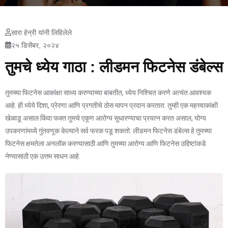
सारा हेन्री यांनी लिहिलेले
२५ डिसेंबर, २०२४
तुमचे ध्येय गाठा : लीडमन फिटनेस डंबेल्स
तुमच्या फिटनेस आकांक्षा साध्य करण्याच्या बाबतीत, ध्येय निश्चित करणे अत्यंत आवश्यक
आहे. ही ध्येये दिशा, प्रेरणा आणि प्रगतीचे ठोस मापन प्रदान करतात. तुम्ही एक महत्त्वाकांक्षी
खेळाडू असाल किंवा फक्त तुमचे एकूण आरोग्य सुधारण्याचा प्रयत्न करत असाल, योग्य
उपकरणांमध्ये गुंतवणूक केल्याने सर्व फरक पडू शकतो. लीडमन फिटनेस डंबेल्स हे तुमच्या
फिटनेस क्षमतेला अनलॉक करण्यासाठी आणि तुमच्या आरोग्य आणि फिटनेस उद्दिष्टांकडे
नेण्यासाठी एक उत्तम साधन आहे.