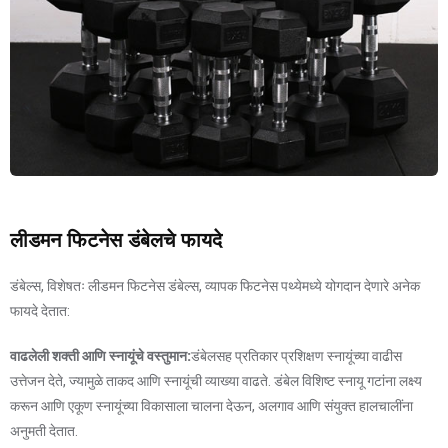
लीडमन फिटनेस डंबेलचे फायदे
डंबेल्स, विशेषतः लीडमन फिटनेस डंबेल्स, व्यापक फिटनेस पथ्येमध्ये योगदान देणारे अनेक
फायदे देतात:
वाढलेली शक्ती आणि स्नायूंचे वस्तुमान:
डंबेलसह प्रतिकार प्रशिक्षण स्नायूंच्या वाढीस
उत्तेजन देते, ज्यामुळे ताकद आणि स्नायूंची व्याख्या वाढते. डंबेल विशिष्ट स्नायू गटांना लक्ष्य
करून आणि एकूण स्नायूंच्या विकासाला चालना देऊन, अलगाव आणि संयुक्त हालचालींना
अनुमती देतात.