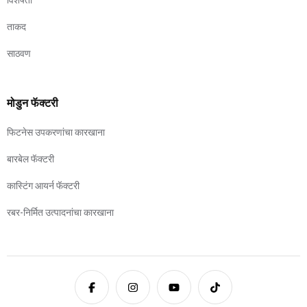
विशेषता
ताकद
साठवण
मोडुन फॅक्टरी
फिटनेस उपकरणांचा कारखाना
बारबेल फॅक्टरी
कास्टिंग आयर्न फॅक्टरी
रबर-निर्मित उत्पादनांचा कारखाना