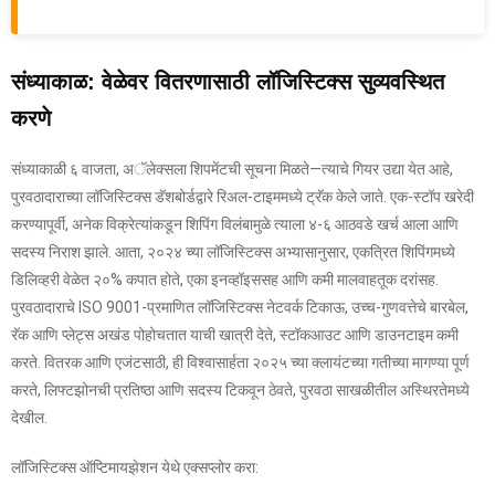
संध्याकाळ: वेळेवर वितरणासाठी लॉजिस्टिक्स सुव्यवस्थित
करणे
संध्याकाळी ६ वाजता, अॅलेक्सला शिपमेंटची सूचना मिळते—त्याचे गियर उद्या येत आहे,
पुरवठादाराच्या लॉजिस्टिक्स डॅशबोर्डद्वारे रिअल-टाइममध्ये ट्रॅक केले जाते. एक-स्टॉप खरेदी
करण्यापूर्वी, अनेक विक्रेत्यांकडून शिपिंग विलंबामुळे त्याला ४-६ आठवडे खर्च आला आणि
सदस्य निराश झाले. आता, २०२४ च्या लॉजिस्टिक्स अभ्यासानुसार, एकत्रित शिपिंगमध्ये
डिलिव्हरी वेळेत २०% कपात होते, एका इनव्हॉइससह आणि कमी मालवाहतूक दरांसह.
पुरवठादाराचे ISO 9001-प्रमाणित लॉजिस्टिक्स नेटवर्क टिकाऊ, उच्च-गुणवत्तेचे बारबेल,
रॅक आणि प्लेट्स अखंड पोहोचतात याची खात्री देते, स्टॉकआउट आणि डाउनटाइम कमी
करते. वितरक आणि एजंटसाठी, ही विश्वासार्हता २०२५ च्या क्लायंटच्या गतीच्या मागण्या पूर्ण
करते, लिफ्टझोनची प्रतिष्ठा आणि सदस्य टिकवून ठेवते, पुरवठा साखळीतील अस्थिरतेमध्ये
देखील.
लॉजिस्टिक्स ऑप्टिमायझेशन येथे एक्सप्लोर करा: