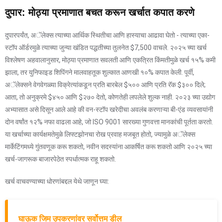
दुपार: मोठ्या प्रमाणात बचत करून खर्चात कपात करणे
दुपारपर्यंत, अॅलेक्स त्याच्या आर्थिक स्थितीचा आणि हास्याचा आढावा घेतो - त्याच्या एका-
स्टॉप ऑर्डरमुळे त्याच्या जुन्या खंडित पद्धतीच्या तुलनेत $7,500 वाचले. २०२५ च्या खर्च
विश्लेषण अहवालानुसार, मोठ्या प्रमाणात सवलती आणि एकत्रित किंमतीमुळे खर्च १५% कमी
झाला, तर युनिफाइड शिपिंगने मालवाहतूक शुल्कात आणखी १०% कपात केली. पूर्वी,
अॅलेक्सने वेगवेगळ्या विक्रेत्यांकडून प्रति बारबेल $५०० आणि प्रति रॅक $३०० दिले;
आता, तो अनुक्रमे $४५० आणि $२७० देतो, कोणतेही लपलेले शुल्क नाही. २०२३ च्या उद्योग
अभ्यासात असे दिसून आले आहे की वन-स्टॉप खरेदीचा अवलंब करणाऱ्या बी-एंड व्यवसायांनी
दोन वर्षांत १२% नफा वाढला आहे, जो ISO 9001 सारख्या गुणवत्ता मानकांची पूर्तता करतो.
या खर्चाच्या कार्यक्षमतेमुळे लिफ्टझोनचा रोख प्रवाह मजबूत होतो, ज्यामुळे अॅलेक्स
मार्केटिंगमध्ये गुंतवणूक करू शकतो, नवीन सदस्यांना आकर्षित करू शकतो आणि २०२५ च्या
खर्च-जागरूक बाजारपेठेत स्पर्धात्मक राहू शकतो.
खर्च वाचवण्याच्या धोरणांबद्दल येथे जाणून घ्या:
घाऊक जिम उपकरणांवर सर्वोत्तम डील