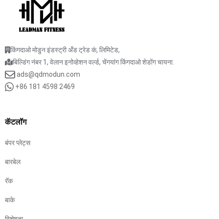
किंगदाओ मोडुन इंडस्ट्री अँड ट्रेड कं, लिमिटेड,
बिल्डिंग नंबर 1, वेलान इनोव्हेशन वर्ल्ड, चेंगयांग किंगदाओ शेडोंग चायना.
ads@qdmodun.com
+86 181 4598 2469
कॅटलॉग
बंपर प्लेट्स
बारबेल
रॅक
बाके