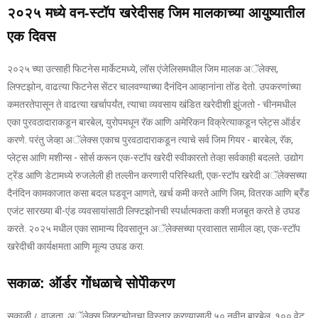
२०२५ मध्ये वन-स्टॉप खरेदीसह जिम मालकाच्या आयुष्यातील
एक दिवस
२०२५ च्या उत्साही फिटनेस मार्केटमध्ये, लॉस एंजेलिसमधील जिम मालक अॅलेक्स,
लिफ्टझोन, वाढत्या फिटनेस सेंटर चालवण्याच्या दैनंदिन आव्हानांना तोंड देतो. उपकरणांच्या
कमतरतेपासून ते वाढत्या खर्चापर्यंत, त्याचा व्यवसाय खंडित खरेदीशी झुंजतो - चीनमधील
एका पुरवठादाराकडून बारबेल, युरोपमधून रॅक आणि अमेरिकन विक्रेत्याकडून प्लेट्स ऑर्डर
करणे. परंतु जेव्हा अॅलेक्स एकाच पुरवठादाराकडून त्याचे सर्व जिम गियर - बारबेल, रॅक,
प्लेट्स आणि मशीन्स - सोर्स करून एक-स्टॉप खरेदी स्वीकारतो तेव्हा सर्वकाही बदलते. उद्योग
ट्रेंड आणि डेटामध्ये रुजलेली ही तल्लीन करणारी परिस्थिती, एक-स्टॉप खरेदी अॅलेक्सच्या
दैनंदिन कामकाजात कसा बदल घडवून आणते, खर्च कमी करते आणि जिम, वितरक आणि ब्रँड
एजंट सारख्या बी-एंड व्यवसायांसाठी लिफ्टझोनची स्पर्धात्मकता कशी मजबूत करते हे उघड
करते. २०२५ मधील एका सामान्य दिवसातून अॅलेक्सच्या प्रवासात सामील व्हा, एक-स्टॉप
खरेदीची कार्यक्षमता आणि मूल्य उघड करा.
सकाळ: ऑर्डर गोंधळाचे सोपेीकरण
सकाळी ८ वाजता, अॅलेक्स लिफ्टझोनचा विस्तार करण्यासाठी ५० नवीन बारबेल, १०० वेट