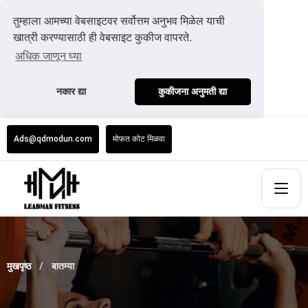
तुम्हाला आमच्या वेबसाइटवर सर्वोत्तम अनुभव मिळेल याची
खात्री करण्यासाठी ही वेबसाइट कुकीज वापरते.
अधिक जाणून घ्या
नकार द्या
कुकीजना अनुमती द्या
Ads@qdmodun.com
मोफत कोट मिळवा
मुखपृष्ठ
बातम्या