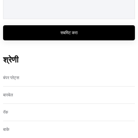
सबमिट करा
श्रेणी
बंपर प्लेट्स
बारबेल
रॅक
बाके