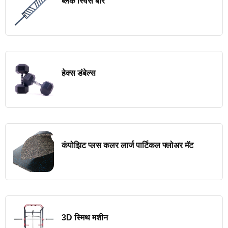
ब्लॅक स्विस बार
हेक्स डंबेल्स
कंपोझिट प्लस कलर लार्ज पार्टिकल फ्लोअर मॅट
3D स्मिथ मशीन