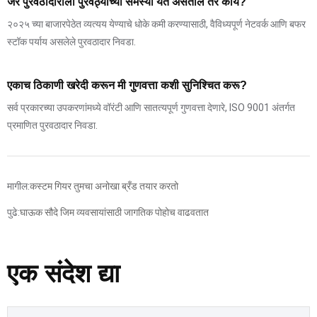
जर पुरवठादाराला पुरवठ्याच्या समस्या येत असतील तर काय?
२०२५ च्या बाजारपेठेत व्यत्यय येण्याचे धोके कमी करण्यासाठी, वैविध्यपूर्ण नेटवर्क आणि बफर
स्टॉक पर्याय असलेले पुरवठादार निवडा.
एकाच ठिकाणी खरेदी करून मी गुणवत्ता कशी सुनिश्चित करू?
सर्व प्रकारच्या उपकरणांमध्ये वॉरंटी आणि सातत्यपूर्ण गुणवत्ता देणारे, ISO 9001 अंतर्गत
प्रमाणित पुरवठादार निवडा.
मागील:
कस्टम गियर तुमचा अनोखा ब्रँड तयार करतो
पुढे:
घाऊक सौदे जिम व्यवसायांसाठी जागतिक पोहोच वाढवतात
एक संदेश द्या