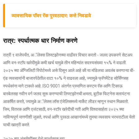
व्यावसायिक पॉवर रॅक पुरवठादार: कसे निवडावे
रात्र: स्पर्धात्मक धार निर्माण करणे
रात्री ९ वाजेपर्यंत, अॅलेक्स लिफ्टझोनच्या वाढीवर विचार करतो - जलद उपकरणे सेटअप
आणि वन-स्टॉप खरेदीमुळे कमी खर्च यामुळे तीन महिन्यांत सदस्यसंख्या १५% ने वाढली.
२०२५ च्या अ‍ॅग्जिलिटी रिपोर्टमध्ये असे दिसून आले आहे की या मॉडेलचा अवलंब करणाऱ्या बी-
एंड व्यवसायांनी बाजारपेठेतील वाटा १०% ने वाढवला आहे, ज्यामुळे फ्रॅगमेंटेड सोर्सिंगसह
स्पर्धकांना मागे टाकले आहे. ISO 9001 अंतर्गत प्रमाणित कस्टम रॅक आणि टिकाऊ
बारबेलसह नवीन वर्ग जलद सुरू करण्याची लिफ्टझोनची क्षमता, बुटीक फिटनेस क्लायंटना
आकर्षित करते, ज्यामुळे अॅलेक्स लॉस एंजेलिसमध्ये मार्केट लीडर म्हणून स्थान मिळवतो.
जिम, वितरक आणि एजंटसाठी, वन-स्टॉप खरेदीची गती आणि विश्वासार्हता २०२५ च्या
नाविन्यपूर्ण मागणीशी जुळते, स्पर्धा आणि पुरवठा आव्हानांमध्ये तुमचा व्यवसाय भरभराटीला येतो
याची खात्री करते.
२०२५ च्या अंतर्दृष्टींसह येथे स्पर्धात्मक रहा: