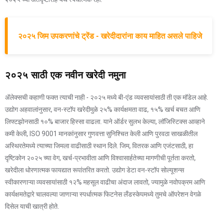
२०२५ जिम उपकरणांचे ट्रेंड - खरेदीदारांना काय माहित असले पाहिजे
२०२५ साठी एक नवीन खरेदी नमुना
अ‍ॅलेक्सची कहाणी फक्त त्याची नाही - २०२५ मध्ये बी-एंड व्यवसायांसाठी ती एक मॉडेल आहे.
उद्योग अहवालांनुसार, वन-स्टॉप खरेदीमुळे २५% कार्यक्षमता वाढ, १५% खर्च बचत आणि
लिफ्टझोनसाठी १०% बाजार हिस्सा वाढला. याने ऑर्डर सुलभ केल्या, लॉजिस्टिक्स आव्हाने
कमी केली, ISO 9001 मानकांनुसार गुणवत्ता सुनिश्चित केली आणि पुरवठा साखळीतील
अस्थिरतेमध्ये त्याच्या जिमला वाढीसाठी स्थान दिले. जिम, वितरक आणि एजंटसाठी, हा
दृष्टिकोन २०२५ च्या वेग, खर्च-प्रभावीता आणि विश्वासार्हतेच्या मागणीची पूर्तता करतो,
खरेदीला धोरणात्मक फायद्यात रूपांतरित करतो. उद्योग डेटा वन-स्टॉप सोल्यूशन्स
स्वीकारणाऱ्या व्यवसायांसाठी १२% महसूल वाढीचा अंदाज लावतो, ज्यामुळे नवोपक्रम आणि
कार्यक्षमतेद्वारे चालवल्या जाणाऱ्या स्पर्धात्मक फिटनेस लँडस्केपमध्ये तुमचे ऑपरेशन वेगळे
दिसेल याची खात्री होते.