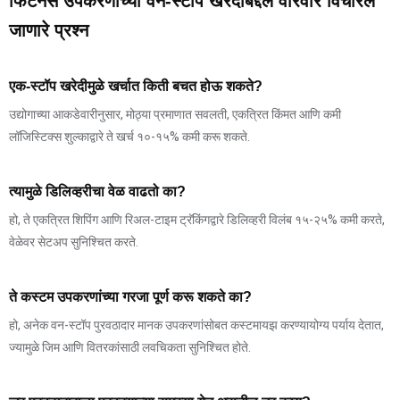
फिटनेस उपकरणांच्या वन-स्टॉप खरेदीबद्दल वारंवार विचारले
जाणारे प्रश्न
एक-स्टॉप खरेदीमुळे खर्चात किती बचत होऊ शकते?
उद्योगाच्या आकडेवारीनुसार, मोठ्या प्रमाणात सवलती, एकत्रित किंमत आणि कमी
लॉजिस्टिक्स शुल्काद्वारे ते खर्च १०-१५% कमी करू शकते.
त्यामुळे डिलिव्हरीचा वेळ वाढतो का?
हो, ते एकत्रित शिपिंग आणि रिअल-टाइम ट्रॅकिंगद्वारे डिलिव्हरी विलंब १५-२५% कमी करते,
वेळेवर सेटअप सुनिश्चित करते.
ते कस्टम उपकरणांच्या गरजा पूर्ण करू शकते का?
हो, अनेक वन-स्टॉप पुरवठादार मानक उपकरणांसोबत कस्टमायझ करण्यायोग्य पर्याय देतात,
ज्यामुळे जिम आणि वितरकांसाठी लवचिकता सुनिश्चित होते.