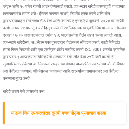
प्लेट्स आणि १० पॉवर रॅकची ऑर्डर देण्यासाठी बसतो. एक-स्टॉप खरेदी करण्यापूर्वी, या कामात
तासन्तास वेळ लागत असे - ईमेलचे समन्वय साधणे, शिपमेंट ट्रॅक करणे आणि तीन
पुरवठादारांकडून वेगवेगळ्या लीड वेळा आणि किंमतीसह इनव्हॉइस जुळवणे. २०२४ च्या खरेदी
कार्यक्षमतेच्या अभ्यासातून असे दिसून आले की अॅलेक्ससारखे ६०% जिम मालक या गोंधळात
दरमहा १५-२० तास घालवतात, त्यांना ४-६ आठवड्यांचा विलंब सहन करावा लागतो. आता,
एक-स्टॉप खरेदीसह, अॅलेक्स एका पुरवठादार पोर्टलमध्ये लॉग इन करतो, काही मिनिटांत
त्याचे गियर निवडतो आणि एक एकत्रित ऑर्डर सबमिट करतो. ISO 9001 अंतर्गत प्रमाणित
पुरवठादार ३ आठवड्यात डिलिव्हरीचे आश्वासन देतो, लीड वेळा २५% कमी करतो. ही
सुव्यवस्थित प्रक्रिया अॅलेक्सला २०२५ च्या वेगवान बाजारपेठेत सदस्यांच्या ऑनबोर्डिंगवर
लक्ष केंद्रित करण्यास, ऑपरेशनल कार्यक्षमता आणि सदस्यांच्या समाधानावर लक्ष केंद्रित
करण्यास मुक्त करते.
खरेदी उपाय येथे एक्सप्लोर करा:
घाऊक जिम उपकरणांसह तुमची बचत मोठ्या प्रमाणात वाढवा