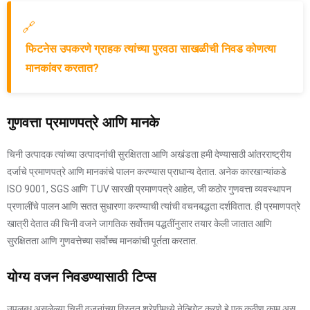
🔗
फिटनेस उपकरणे ग्राहक त्यांच्या पुरवठा साखळीची निवड कोणत्या
मानकांवर करतात?
गुणवत्ता प्रमाणपत्रे आणि मानके
चिनी उत्पादक त्यांच्या उत्पादनांची सुरक्षितता आणि अखंडता हमी देण्यासाठी आंतरराष्ट्रीय
दर्जाचे प्रमाणपत्रे आणि मानकांचे पालन करण्यास प्राधान्य देतात. अनेक कारखान्यांकडे
ISO 9001, SGS आणि TUV सारखी प्रमाणपत्रे आहेत, जी कठोर गुणवत्ता व्यवस्थापन
प्रणालींचे पालन आणि सतत सुधारणा करण्याची त्यांची वचनबद्धता दर्शवितात. ही प्रमाणपत्रे
खात्री देतात की चिनी वजने जागतिक सर्वोत्तम पद्धतींनुसार तयार केली जातात आणि
सुरक्षितता आणि गुणवत्तेच्या सर्वोच्च मानकांची पूर्तता करतात.
योग्य वजन निवडण्यासाठी टिप्स
उपलब्ध असलेल्या चिनी वजनांच्या विस्तृत श्रेणीमध्ये नेव्हिगेट करणे हे एक कठीण काम असू