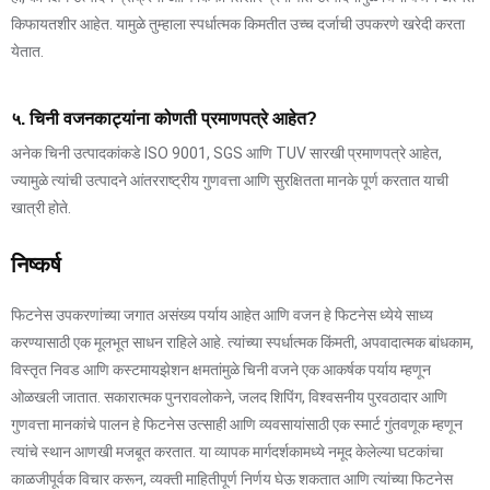
किफायतशीर आहेत. यामुळे तुम्हाला स्पर्धात्मक किमतीत उच्च दर्जाची उपकरणे खरेदी करता
येतात.
५. चिनी वजनकाट्यांना कोणती प्रमाणपत्रे आहेत?
अनेक चिनी उत्पादकांकडे ISO 9001, SGS आणि TUV सारखी प्रमाणपत्रे आहेत,
ज्यामुळे त्यांची उत्पादने आंतरराष्ट्रीय गुणवत्ता आणि सुरक्षितता मानके पूर्ण करतात याची
खात्री होते.
निष्कर्ष
फिटनेस उपकरणांच्या जगात असंख्य पर्याय आहेत आणि वजन हे फिटनेस ध्येये साध्य
करण्यासाठी एक मूलभूत साधन राहिले आहे. त्यांच्या स्पर्धात्मक किंमती, अपवादात्मक बांधकाम,
विस्तृत निवड आणि कस्टमायझेशन क्षमतांमुळे चिनी वजने एक आकर्षक पर्याय म्हणून
ओळखली जातात. सकारात्मक पुनरावलोकने, जलद शिपिंग, विश्वसनीय पुरवठादार आणि
गुणवत्ता मानकांचे पालन हे फिटनेस उत्साही आणि व्यवसायांसाठी एक स्मार्ट गुंतवणूक म्हणून
त्यांचे स्थान आणखी मजबूत करतात. या व्यापक मार्गदर्शकामध्ये नमूद केलेल्या घटकांचा
काळजीपूर्वक विचार करून, व्यक्ती माहितीपूर्ण निर्णय घेऊ शकतात आणि त्यांच्या फिटनेस