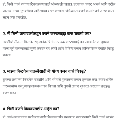
हो, चिनी वजने त्यांच्या टिकाऊपणासाठी ओळखली जातात. उत्पादक कास्ट आयर्न आणि स्टील
सारख्या उच्च-गुणवत्तेच्या साहित्याचा वापर करतात, जेणेकरून वजने कालांतराने जास्त वापर
सहन करू शकतील.
२. मी चिनी उत्पादकांकडून वजने कस्टमाइझ करू शकतो का?
नक्कीच! लीडमन फिटनेससह अनेक चिनी उत्पादक कस्टमायझेशन पर्याय देतात. तुमच्या
गरजा पूर्ण करण्यासाठी तुम्ही कस्टम रंग, लोगो आणि विशिष्ट वजन कॉन्फिगरेशन देखील निवडू
शकता.
३. माझ्या फिटनेस पातळीसाठी मी योग्य वजन कसे निवडू?
तुमच्या सध्याच्या फिटनेस पातळीचे आणि ध्येयांचे मूल्यांकन करून सुरुवात करा. व्यवस्थापित
करण्यायोग्य परंतु आव्हानात्मक वजन निवडा आणि तुमची ताकद सुधारत असताना हळूहळू
वजन वाढवा.
४. चिनी वजने किफायतशीर आहेत का?
हो, कार्यक्षम उत्पादन प्रक्रिया आणि किफायतशीर प्रमाणात उत्पादनामुळे चिनी वजने अत्यंत