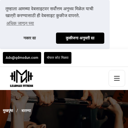
तुम्हाला आमच्या वेबसाइटवर सर्वोत्तम अनुभव मिळेल याची
खात्री करण्यासाठी ही वेबसाइट कुकीज वापरते.
अधिक जाणून घ्या
नकार द्या
कुकीजना अनुमती द्या
Ads@qdmodun.com
मोफत कोट मिळवा
मुखपृष्ठ
बातम्या