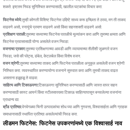
शकते. इष्टतम निवड सुनिश्चित करण्यासाठी, खालील घटकांचा विचार करा:
फिटनेस ध्येये:
तुम्ही कोणती विशिष्ट फिटनेस उद्दिष्टे साध्य करू इच्छिता ते ठरवा, मग ती ताकद
वाढवणे असो, स्नायूंचे प्रमाण वाढवणे असो किंवा सहनशक्ती वाढवणे असो.
प्रशिक्षण पातळी:
तुमच्या सध्याच्या फिटनेस पातळीचे मूल्यांकन करा आणि तुमच्या क्षमता आणि
फिटनेस प्रवासासाठी योग्य असलेले वजन निवडा.
वजनाचा प्रकार:
तुमच्या प्रशिक्षणाच्या आवडी आणि व्यायामाच्या शैलीशी जुळणारे वजन
निवडा, जसे की प्लेट्स, डंबेल, केटलबेल किंवा विशेष वजन.
वजन श्रेणी:
तुमच्या सध्याच्या ताकद आणि फिटनेस पातळीला अनुकूल असलेली वजन श्रेणी
निश्चित करा. व्यवस्थापित करण्यायोग्य वजनाने सुरुवात करा आणि तुमची ताकद वाढत
असताना हळूहळू ते वाढवा.
साहित्य आणि टिकाऊपणा:
टिकाऊपणा सुनिश्चित करण्यासाठी आणि जास्त वापर सहन
करण्यासाठी कास्ट आयर्न किंवा स्टीलसारख्या टिकाऊ साहित्यापासून बनवलेल्या वजनांना
प्राधान्य द्या.
ब्रँड प्रतिष्ठा:
वेगवेगळ्या चिनी उत्पादकांचा शोध घ्या आणि गुणवत्ता, विश्वासार्हता आणि ग्राहक
समाधानासाठी स्थापित प्रतिष्ठा असलेल्यांची निवड करा.
लीडमन फिटनेस: फिटनेस उपकरणांमध्ये एक विश्वासार्ह नाव