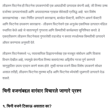
लीडमन फिटनेस ही फिटनेस उपकरणांची एक आघाडीची उत्पादक कंपनी आहे, जी तिच्या उच्च
दर्जाच्या उत्पादनांसाठी आणि अपवादात्मक ग्राहक सेवेसाठी प्रसिद्ध आहे. चार विशेष
कारखान्यांसह - रबर-निर्मित उत्पादने कारखाना, बारबेल फॅक्टरी, कास्टिंग आयर्न फॅक्टरी
आणि फिटनेस उपकरण कारखाना - लीडमन फिटनेसने एक अनुलंब एकात्मिक उत्पादन मॉडेल
स्थापित केले आहे जे सातत्यपूर्ण गुणवत्ता आणि किमतीची कार्यक्षमता सुनिश्चित करते. हे
एकत्रीकरण लीडमन फिटनेसला गुणवत्तेशी तडजोड न करता स्पर्धात्मक किमतीची उत्पादने
ऑफर करण्यास अनुमती देते.
लीडमन फिटनेसमध्ये १६ व्यावसायिक डिझायनर्ससह एक मजबूत संशोधन आणि विकास
विभाग देखील आहे, ज्यामुळे कंपनीला तिच्या क्लायंटच्या अद्वितीय गरजा पूर्ण करणारे
सानुकूलित उपाय प्रदान करणे शक्य होते. तुम्ही मानक वजने किंवा विशेष उपकरणे शोधत
असाल तरीही, लीडमन फिटनेस तुमच्या ब्रँड आणि फिटनेस ध्येयांशी जुळणारी उत्पादने देऊ
शकते.
चिनी वजनांबद्दल वारंवार विचारले जाणारे प्रश्न
१. चिनी वजने टिकाऊ असतात का?