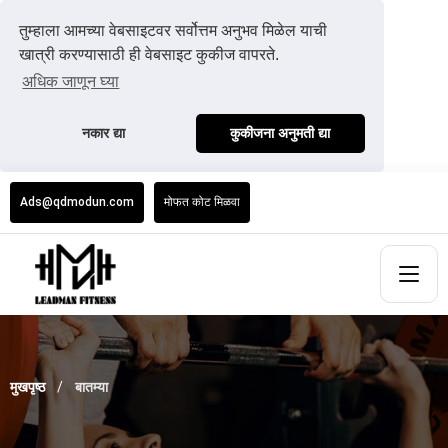
तुम्हाला आमच्या वेबसाइटवर सर्वोत्तम अनुभव मिळेल याची
खात्री करण्यासाठी ही वेबसाइट कुकीज वापरते.
अधिक जाणून घ्या
नकार द्या
कुकीजना अनुमती द्या
Ads@qdmodun.com
मोफत कोट मिळवा
मुखपृष्ठ
बातम्या