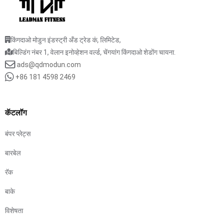
किंगदाओ मोडुन इंडस्ट्री अँड ट्रेड कं, लिमिटेड,
बिल्डिंग नंबर 1, वेलान इनोव्हेशन वर्ल्ड, चेंगयांग किंगदाओ शेडोंग चायना.
ads@qdmodun.com
+86 181 4598 2469
कॅटलॉग
बंपर प्लेट्स
बारबेल
रॅक
बाके
विशेषता