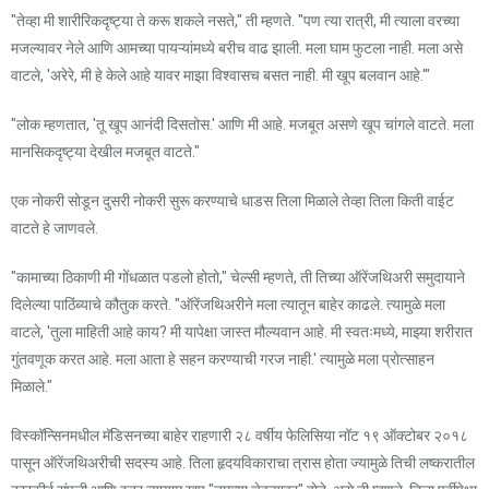
"तेव्हा मी शारीरिकदृष्ट्या ते करू शकले नसते," ती म्हणते. "पण त्या रात्री, मी त्याला वरच्या
मजल्यावर नेले आणि आमच्या पायऱ्यांमध्ये बरीच वाढ झाली. मला घाम फुटला नाही. मला असे
वाटले, 'अरेरे, मी हे केले आहे यावर माझा विश्वासच बसत नाही. मी खूप बलवान आहे.'"
"लोक म्हणतात, 'तू खूप आनंदी दिसतोस.' आणि मी आहे. मजबूत असणे खूप चांगले वाटते. मला
मानसिकदृष्ट्या देखील मजबूत वाटते."
एक नोकरी सोडून दुसरी नोकरी सुरू करण्याचे धाडस तिला मिळाले तेव्हा तिला किती वाईट
वाटते हे जाणवले.
"कामाच्या ठिकाणी मी गोंधळात पडलो होतो," चेल्सी म्हणते, ती तिच्या ऑरेंजथिअरी समुदायाने
दिलेल्या पाठिंब्याचे कौतुक करते. "ऑरेंजथिअरीने मला त्यातून बाहेर काढले. त्यामुळे मला
वाटले, 'तुला माहिती आहे काय? मी यापेक्षा जास्त मौल्यवान आहे. मी स्वतःमध्ये, माझ्या शरीरात
गुंतवणूक करत आहे. मला आता हे सहन करण्याची गरज नाही.' त्यामुळे मला प्रोत्साहन
मिळाले."
विस्कॉन्सिनमधील मॅडिसनच्या बाहेर राहणारी २८ वर्षीय फेलिसिया नॉट १९ ऑक्टोबर २०१८
पासून ऑरेंजथिअरीची सदस्य आहे. तिला हृदयविकाराचा त्रास होता ज्यामुळे तिची लष्करातील