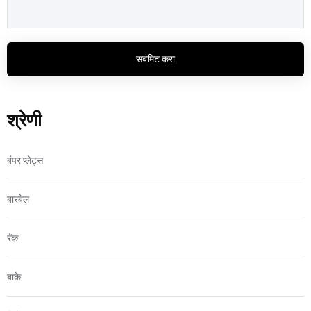
सबमिट करा
श्रेणी
बंपर प्लेट्स
बारबेल
रॅक
बाके