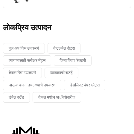
लोकप्रिय उत्पादन
पुल अप जिम उपकरणे
केटलबेल सेट्स
व्यायामासाठी फ्लोअर मॅट्स
जिमइक्विप फॅक्टरी
केबल जिम उपकरणे
व्यायामाची चटई
घाऊक वजन उचलण्याचे उपकरण
डेडलिफ्ट बंपर प्लेट्स
डंबेल स्टँड
केबल मशीन अॅक्सेसरीज