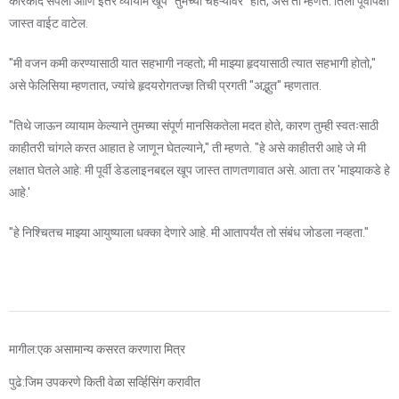
कारकीर्द संपली आणि इतर व्यायाम खूप "तुमच्या चेहऱ्यावर" होते, असे ती म्हणते. तिला पूर्वीपेक्षा
जास्त वाईट वाटेल.
"मी वजन कमी करण्यासाठी यात सहभागी नव्हतो; मी माझ्या हृदयासाठी त्यात सहभागी होतो,"
असे फेलिसिया म्हणतात, ज्यांचे हृदयरोगतज्ज्ञ तिची प्रगती "अद्भुत" म्हणतात.
"तिथे जाऊन व्यायाम केल्याने तुमच्या संपूर्ण मानसिकतेला मदत होते, कारण तुम्ही स्वतःसाठी
काहीतरी चांगले करत आहात हे जाणून घेतल्याने," ती म्हणते. "हे असे काहीतरी आहे जे मी
लक्षात घेतले आहे: मी पूर्वी डेडलाइनबद्दल खूप जास्त ताणतणावात असे. आता तर 'माझ्याकडे हे
आहे.'
"हे निश्चितच माझ्या आयुष्याला धक्का देणारे आहे. मी आतापर्यंत तो संबंध जोडला नव्हता."
मागील:
एक असामान्य कसरत करणारा मित्र
पुढे:
जिम उपकरणे किती वेळा सर्व्हिसिंग करावीत