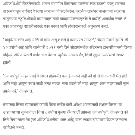
ऑरेंजथिओरी फिटनेसमध्ये, आपण यामागील विज्ञानाचा उल्लेख करू शकतो. परंतु आमच्या
सदस्यांकडून वारंवार ऐकल्या जाणाऱ्या निकालांबद्दल, प्रत्येक तासभर चालणाऱ्या सत्राचा
चांगुलपणा स्टुडिओमध्ये कसा राहत नाही याबद्दल ऐकण्याइतके ते कधीही आकर्षक नसते. ते
एका आधारभूत सावलीसारखे; एका धक्का आणि होकारासारखे अनुसरण करते.
"यामुळे मी कोण आहे आणि मी कोण असू शकते हे मला परत समजले," चेल्सी मेयर्स म्हणते. ती
४२ वर्षांची आहे आणि जानेवारी २०१९ मध्ये तिने ओहायोमधील अँडरसन टाउनशिपमध्ये तिच्या
पहिल्या ऑरेंजथिअरी वर्गात भाग घेतला. जुलैच्या मध्यापर्यंत, तिची एकूण उपस्थिती तिप्पट
झाली.
"एक वर्षापूर्वी माझ्या आईचे निधन होईपर्यंत मला हे कळले नाही की मी तिची काळजी घेत होते
आणि माझे आयुष्य स्वतःसाठी जगत नव्हते. मला वाटते की माझे आयुष्य आता माझ्यासाठी सुरू
झाले आहे," ती म्हणते.
बऱ्याचदा तिच्या व्यायामाचे फायदे तिला कमीत कमी अपेक्षा असतानाही लक्षात येतात. या
उन्हाळ्याच्या सुरुवातीला तिचा ८ वर्षांचा मुलगा सॅम खाली झोपला. एक वर्षापूर्वी, ती म्हणते की,
तिने तिचा नवरा गेब (जो ऑरेंजथिअरीचा भक्त आहे) याला त्याला झोपायला घेऊन जाण्यास
सांगितले असते.