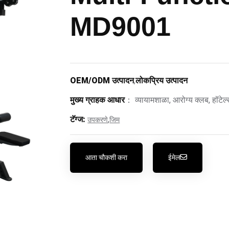
MD9001
OEM/ODM उत्पादन
,
लोकप्रिय उत्पादन
मुख्य ग्राहक आधार
： व्यायामशाळा, आरोग्य क्लब, हॉटेल्
टॅग्ज:
,
उपकरणे
जिम
आता चौकशी करा
ईमेल