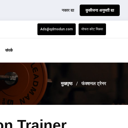
नकार द्या
कुकीजना अनुमती द्या
Ads@qdmodun.com
मोफत कोट मिळवा
संपर्क
मुखपृष्ठ
फंक्शनल ट्रेनर
on Trainer