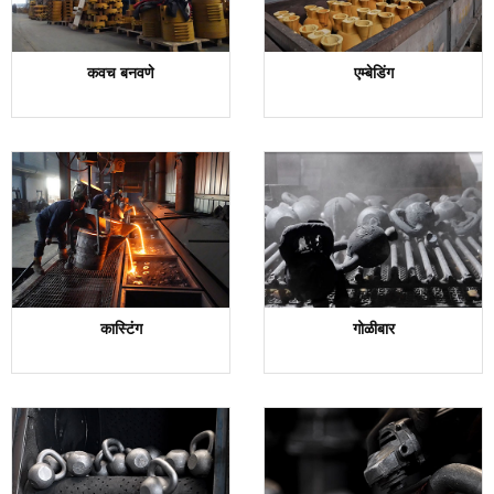
कवच बनवणे
एम्बेडिंग
कास्टिंग
गोळीबार