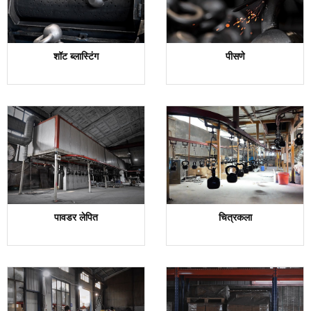
शॉट ब्लास्टिंग
पीसणे
पावडर लेपित
चित्रकला