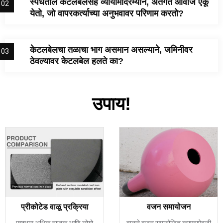
स्पर्धेतील केटलबेलसह व्यायामादरम्यान, अंतर्गत आवाज ऐकू
02
येतो, जो वापरकर्त्याच्या अनुभवावर परिणाम करतो?
केटलबेलचा तळाचा भाग असमान असल्याने, जमिनीवर
03
ठेवल्यावर केटलबेल हलते का?
उपाय!
प्रीकोटेड वाळू प्रक्रिया
वजन समायोजन