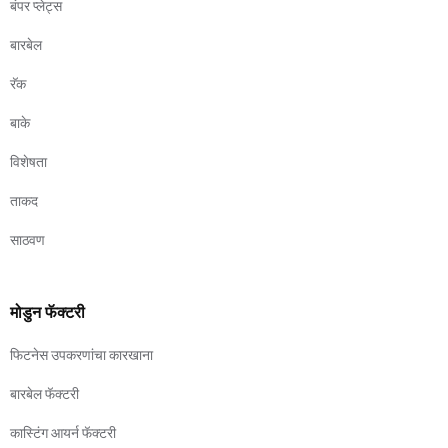
बंपर प्लेट्स
बारबेल
रॅक
बाके
विशेषता
ताकद
साठवण
मोडुन फॅक्टरी
फिटनेस उपकरणांचा कारखाना
बारबेल फॅक्टरी
कास्टिंग आयर्न फॅक्टरी