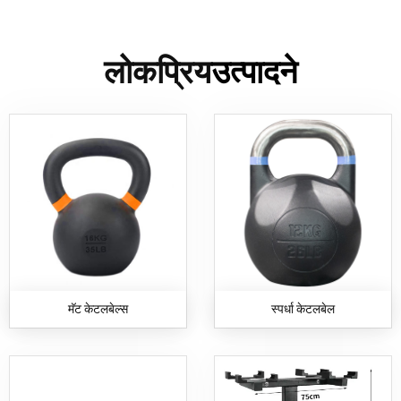
लोकप्रिय
उत्पादने
मॅट केटलबेल्स
स्पर्धा केटलबेल