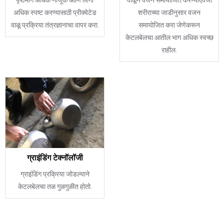
पृष्ठभाग अधिक नाजूक आणि लोगो
वाळूने वजन समायोजित करण्याऐवजी
अधिक स्पष्ट करण्यासाठी प्रीक्वेटेड
शरीराच्या जाडीनुसार वजन
वाळू प्रक्रिया तंत्रज्ञानाचा वापर करा.
समायोजित करा जेणेकरून
केटलबेलचा आतील भाग अधिक स्वच्छ
राहील.
ग्राइंडिंग टेक्नॉलॉजी
ग्राइंडिंग प्रक्रिया जोडल्याने
केटलबेलचा तळ गुळगुळीत होतो.