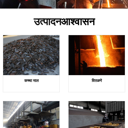
उत्पादन
आश्वासन
कच्चा माल
वितळणे