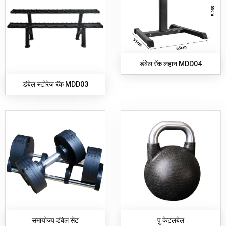
डंबेल रॅक लहान MDD04
डंबेल स्टोरेज रॅक MDD03
समायोज्य डंबेल सेट
पु केटलबेल