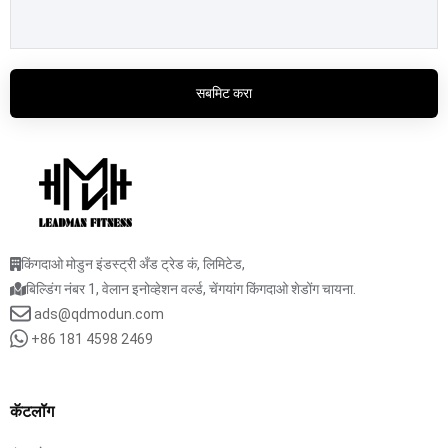
सबमिट करा
किंगदाओ मोडुन इंडस्ट्री अँड ट्रेड कं, लिमिटेड,
बिल्डिंग नंबर 1, वेलान इनोव्हेशन वर्ल्ड, चेंगयांग किंगदाओ शेडोंग चायना.
ads@qdmodun.com
+86 181 4598 2469
कॅटलॉग