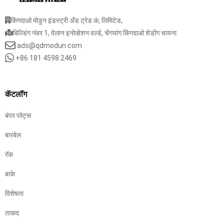
किंगदाओ मोडुन इंडस्ट्री अँड ट्रेड कं, लिमिटेड,
बिल्डिंग नंबर 1, वेलान इनोव्हेशन वर्ल्ड, चेंगयांग किंगदाओ शेडोंग चायना.
ads@qdmodun.com
+86 181 4598 2469
कॅटलॉग
बंपर प्लेट्स
बारबेल
रॅक
बाके
विशेषता
ताकद