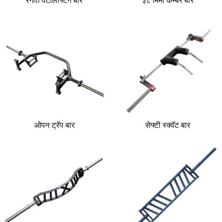
रंगीत वेटलिफ्टिंग बार
३८ मिमी कॅम्बर बार
ओपन ट्रॅप बार
सेफ्टी स्क्वॅट बार