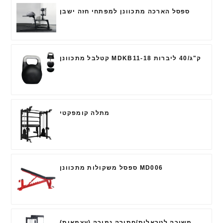
ספסל הארכה מתכוונן למפתחי חזה ישבן
קטלבל מתכוונן MDKB11-18 ק"ג/40 ליברות
מתלה קומפקטי
ספסל משקולות מתכוונן MD006
משיכה לטראלית/חתירה נמוכה (עצמאית)