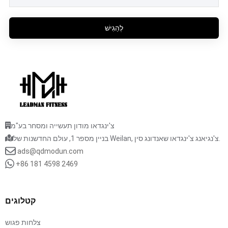
לְהַגִישׁ
צ'ינגדאו מודון תעשייה ומסחר בע"מ
בניין מספר 1, עולם החדשנות של Weilan, צ'נגיאנג צ'ינגדאו שאנדונג סין.
ads@qdmodun.com
+86 181 4598 2469
קטלוגים
צלחות פגוש