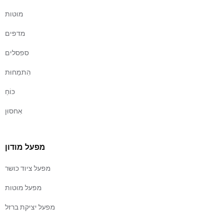
מוטות
מדפים
ספסלים
הִתמַחוּת
כּוֹחַ
אִחסוּן
מפעל מודון
מפעל ציוד כושר
מפעל מוטות
מפעל יציקת ברזל