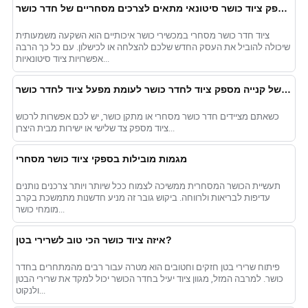
בחירת ספק ציוד כושר סיטונאי מתאים לצרכים מסחריים של חדר כושר
ציוד חדר כושר מסחרי במכשירי כושר איכותיים הוא השקעה משמעותית
שיכולה להוביל את העסק החדש שלכם להצלחה או לכישלון. עם כל כך הרבה
אפשרויות ציוד סיטונאיות...
בחינת היתרונות והחסרונות של קנייה מספק ציוד לחדר כושר לעומת מפעל ציוד לחדר כושר
כשאתם מציידים חדר כושר מסחרי או מתקן כושר, יש לכם אפשרות לרכוש
ציוד מספק צד שלישי או ישירות מבית היצרן...
מגמות מובילות בספקי ציוד כושר מסחרי
תעשיית הכושר המסחרית ממשיכה לצמוח ככל שיותר ויותר צרכנים נותנים
עדיפות לבריאות ולרווחה. ביקוש גובר זה מניע חדשנות מתמשכת בקרב
מומחי כושר...
איזה ציוד כושר הכי טוב לשרירי בטן?
פיתוח שרירי בטן חזקים וחטובים הוא מטרה עבור רבים מהמתחרים בחדר
כושר. למרבה המזל, מגוון ציוד יעיל בחדר הכושר יכול למקד את שרירי הבטן
ולנקוט...