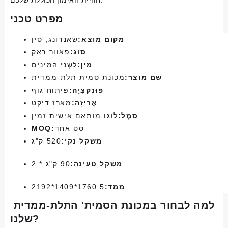
מפרט טכני
מקום מוצא:
שאנדונג, סין
סוּג:
פאוור ראק
מִין:
לִשְׁנֵי הַמִינִים
שם מוצר:
מכונת סמית תלת-ממדית
פוּנקצִיָה:
פיתוח גוף
אֲרִיזָה:
מארז דיקט
סֵמֶל:
לוגו מותאם אישית זמין
סט אחד
MOQ:
משקל נקי:
520 ק"ג
משקל טעינה:
90 ק"ג * 2
מֵמַד:
1760.5*1409*2192
למה לבחור במכונת הסמית' התלת-ממדית 
שלנו?