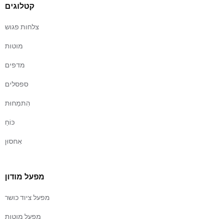
קטלוגים
צלחות פגוש
מוטות
מדפים
ספסלים
הִתמַחוּת
כּוֹחַ
אִחסוּן
מפעל מודון
מפעל ציוד כושר
מפעל מוטות