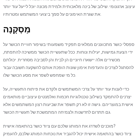
עיצוב ארגונומי. שילוב של בינה מלאכותית ולמידת מכונה יוכל לייעל עוד יותר
את שגרת האימונים על סמך ביצועי המשתמש ומטרותיו.
מַסְקָנָה
ספסלי כושר מתכווננים ממלאים תפקיד משמעותי בשיפור חוויית הכושר על
ידי הצעת גמישות, יעילות ונוחות. ככל שתעשיית הכושר ממשיכה להתפתח,
מכשירים אלה יישארו חיוניים הן לבית והן לסביבה מסחרית. יכולתם
להסתגל לצרכים והעדפות אימון שונות הופכת אותם להשקעה חשובה עבור
כל מי שמחפש לשפר את מסע הכושר שלו.
כדי לענות עוד יותר על צרכי המשתמשים ולקדם את פיתוח התעשייה, על
יצרנים להתמקד בשילוב טכנולוגיות חכמות ואלמנטים עיצוביים מותאמים
אישית במוצריהם. גישה זו לא רק תשפר את שביעות רצון המשתמשים אלא
גם תתרום לחדשנות ולצמיחה המתמשכת של תעשיית הכושר.
מוכנים לשדרג את המותג שלכם עם ציוד כושר בהתאמה אישית?
ציוד כושר בהתאמה אישית יכול להגביר את נוכחות המותג שלכם, להעמיק