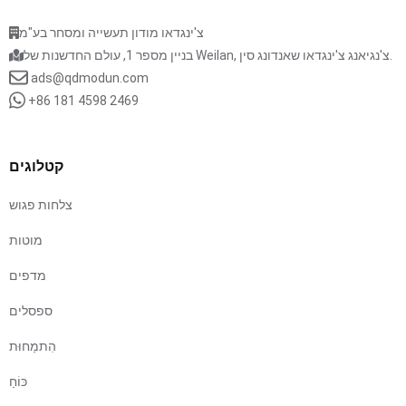
צ'ינגדאו מודון תעשייה ומסחר בע"מ
בניין מספר 1, עולם החדשנות של Weilan, צ'נגיאנג צ'ינגדאו שאנדונג סין.
ads@qdmodun.com
+86 181 4598 2469
קטלוגים
צלחות פגוש
מוטות
מדפים
ספסלים
הִתמַחוּת
כּוֹחַ