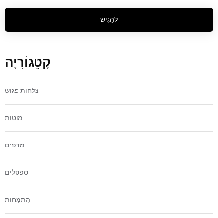
לְהַגִישׁ
קָטֵגוֹרִיָה
צלחות פגוש
מוטות
מדפים
ספסלים
הִתמַחוּת