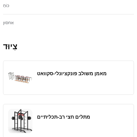
כּוֹחַ
אִחסוּן
צִיוּד
מאמן משולב פונקציונלי-סקוואט
מתלים חצי רב-תכליתיים