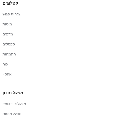
קטלוגים
צלחות פגוש
מוטות
מדפים
ספסלים
הִתמַחוּת
כּוֹחַ
אִחסוּן
מפעל מודון
מפעל ציוד כושר
מפעל מוטות