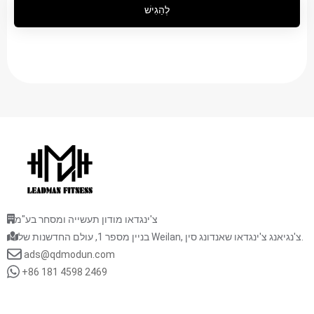
לְהַגִישׁ
צ'ינגדאו מודון תעשייה ומסחר בע"מ
בניין מספר 1, עולם החדשנות של Weilan, צ'נגיאנג צ'ינגדאו שאנדונג סין.
ads@qdmodun.com
+86 181 4598 2469