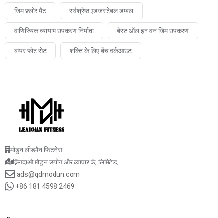
जिम फ़्लोर मैट
सर्वश्रेष्ठ एडजस्टेबल डम्बल
वाणिज्यिक व्यायाम उपकरण निर्माता
बेस्ट ऑल इन वन जिम उपकरण
बम्पर प्लेट सेट
शक्ति के लिए बेंच वर्कआउट
मोडुन लीडमैन फिटनेस
क़िंगदाओ मोडुन उद्योग और व्यापार कं, लिमिटेड,
ads@qdmodun.com
+86 181 4598 2469