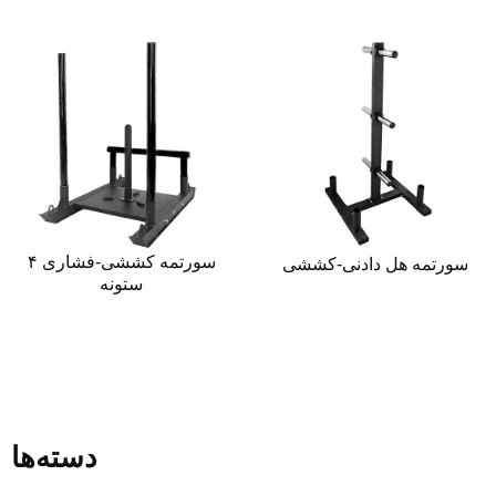
سورتمه کششی-فشاری ۴
سورتمه هل دادنی-کششی
ستونه
دسته‌ها