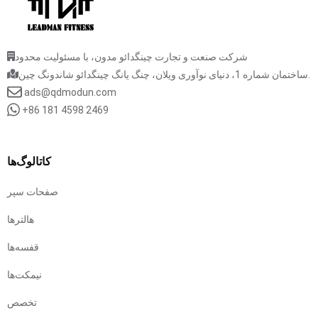
شرکت صنعت و تجارت چینگدائو مدون، با مسئولیت محدود
ساختمان شماره 1، دنیای نوآوری ویلان، چنگ یانگ چینگدائو شاندونگ چین.
ads@qdmodun.com
+86 181 4598 2469
کاتالوگ‌ها
صفحات سپر
هالترها
قفسه‌ها
نیمکت‌ها
تخصص