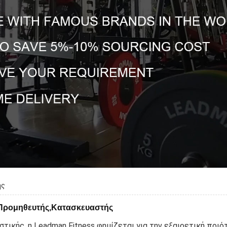
ής
ο,Προμηθευτής,Κατασκευαστής
ικής, η Leadman Fitness φημίζεται για την εξαιρετική ποιό