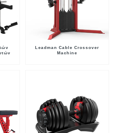
λών
Leadman Cable Crossover
υτών
Machine