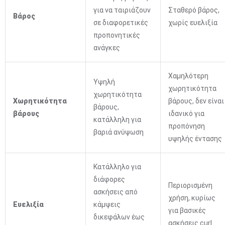
για να ταιριάζουν
Σταθερό βάρος,
Βάρος
σε διαφορετικές
χωρίς ευελιξία
προπονητικές
ανάγκες
Χαμηλότερη
Υψηλή
χωρητικότητα
χωρητικότητα
Χωρητικότητα
βάρους, δεν είναι
βάρους,
βάρους
ιδανικό για
κατάλληλη για
προπόνηση
βαριά ανύψωση
υψηλής έντασης
Κατάλληλο για
διάφορες
Περιορισμένη
ασκήσεις από
χρήση, κυρίως
Ευελιξία
κάμψεις
για βασικές
δικεφάλων έως
ασκήσεις curl