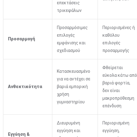
επεκτάσεις
τρικεφάλων
Προσαρμόσιμες
Περιορισμένες ή
επιλογές
καθόλου
Προσαρμογή
εμφάνισης και
επιλογές
σχεδιασμού
προσαρμογής
Φθείρεται
Κατασκευασμένο
εύκολα κάτω από
για να αντέχει σε
βαριά φορτία,
Ανθεκτικότητα
βαριά εμπορική
δεν είναι
χρήση
μακροπρόθεσμη
γυμναστηρίου
επένδυση
Διευρυμένη
Περιορισμένη
εγγύηση και
εγγύηση,
Εγγύηση &