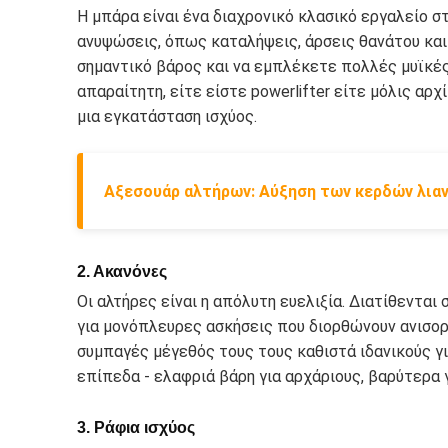
Η μπάρα είναι ένα διαχρονικό κλασικό εργαλείο σ
ανυψώσεις, όπως καταλήψεις, άρσεις θανάτου και
σημαντικό βάρος και να εμπλέκετε πολλές μυϊκές
απαραίτητη, είτε είστε powerlifter είτε μόλις αρ
μια εγκατάσταση ισχύος.
Αξεσουάρ αλτήρων: Αύξηση των κερδών λια
2. Ακανόνες
Οι αλτήρες είναι η απόλυτη ευελιξία. Διατίθενται 
για μονόπλευρες ασκήσεις που διορθώνουν ανισορρ
συμπαγές μέγεθός τους τους καθιστά ιδανικούς γ
επίπεδα - ελαφριά βάρη για αρχάριους, βαρύτερα
3. Ράφια ισχύος