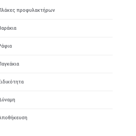
Πλάκες προφυλακτήρων
Βαράκια
Ράφια
Παγκάκια
Ειδικότητα
Δύναμη
Αποθήκευση