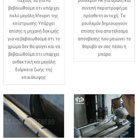
πάχους 3s για να
ρουλεμάν HK για ομαλή και
βεβαιωθούμε ότι υπάρχει
συνεπή περιστροφή με
πολύ μεγάλη lifespin της
πρόσθετη αντοχή. Τα
επίστρωσης.Υπάρχει
ρουλεμάν δημιουργούν
επίσης η μηχανή δοκιμής
επίσης ένα αποτέλεσμα
για να βεβαιωθούμε ότι το
απόσβεσης που μειώνει το
χρώμα δεν θα φύγει και να
θόρυβο αν σας πέσει η
βεβαιωθούμε ότι υπάρχει
μπάρα
ανθεκτική και μεγάλη
διάρκεια ζωής της
επικάλυψης