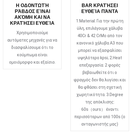
Η ΟΔΟΝΤΩΤΉ
BAR ΚΡΑΤΉΣΕΙ
ΡΆΒΔΟΣ ΕΊΝΑΙ
ΕΥΘΕΊΑ ΠΆΝΤΑ
ΑΚΌΜΗ ΚΑΙ ΝΑ
1.Material: Για την πρώτη
ΚΡΑΤΉΣΕΙ ΕΥΘΕΊΑ
ύλη, επιλέγουμε χάλυβα
Χρησιμοποιούμε
40Cr & 42 CrMo από τον
αυτόματες μηχανές για να
κανονικό χάλυβα A3 που
διασφαλίσουμε ότι το
μπορεί να εξασφαλίσει
κούμπωμα είναι
υψηλότερο kpsi; 2.Heat
ομοιόμορφο και εξαίσιο.
επεξεργασία: 2 φορές
βεβαιωθείτε ότι ο
φραγμός δεν θα λυγίσει και
θα φθάσει στη σχετική
χωρητικότητα. 3.Degree
της απόκλισης:
60s（ours） έναντι
περισσότερων από 100s (ο
ανταγωνιστής μας)