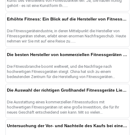
Kunst des Verstellens von Fitnessbänken ein. Ja, Sie haben richtig
gehört - es ist eine Kunstform th......
Erhöhte Fitness: Ein Blick auf die Hersteller von Fitnessgeräten
Die Fitnessgeräteindustrie, in deren Mittelpunkt die Hersteller von
Fitnessgeräten stehen, erlebt einen enormen Nachfrageschub. Heute
nehmen wir Sie mit auf eine Reise zu......
Die besten Hersteller von kommerziellen Fitnessgeräten in China
Die Fitnessbranche boomt weltweit, und die Nachfrage nach
hochwertigen Fitnessgeräten steigt. China hat sich zu einem
bedeutenden Zentrum für die Herstellung von Fitnessgeräten
entwickelt.
Die Auswahl der richtigen Großhandel Fitnessgeräte Lieferanten für kommerzielle Fitnessstudio Bedürfnisse
Die Ausstattung eines kommerziellen Fitnessstudios mit
hochwertigen Fitnessgeräten ist eine große Investition, die für Ihr
neues Geschäft entscheidend sein kann. Mit so vielen
Großhandelsgeräten s......
Untersuchung der Vor- und Nachteile des Kaufs bei einem Fitnessgeräteanbieter im Vergleich zu einer Fitnessgerätefabrik