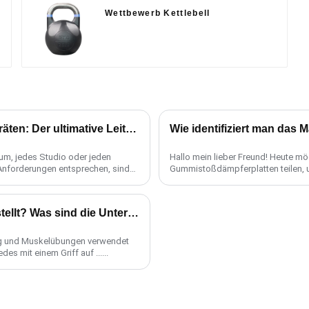
Wettbewerb Kettlebell
Die Wahl des richtigen Anbieters von Fitnessgeräten: Der ultimative Leitfaden
Wie identifiziert man das 
raum, jedes Studio oder jeden
Hallo mein lieber Freund! Heute mö
 Anforderungen entsprechen, sind
Gummistoßdämpferplatten teilen, um
Gummi-Stoßfänger ......
Aus welchen Materialien sind Kettlebells hergestellt? Was sind die Unterschiede zwischen ihnen?
ning und Muskelübungen verwendet
es mit einem Griff auf ......