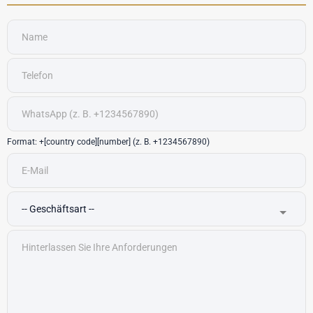
Format: +[country code][number] (z. B. +1234567890)