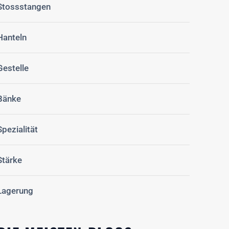
Stossstangen
Hanteln
Gestelle
Bänke
Spezialität
Stärke
Lagerung