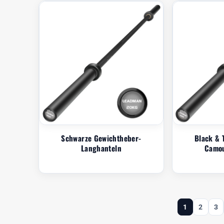
Schwarze Gewichtheber-
Black & 
Langhanteln
Camou
1
2
3