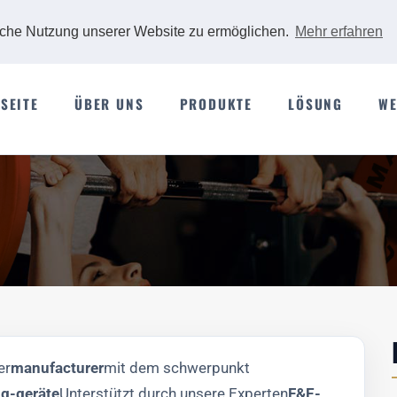
iche Nutzung unserer Website zu ermöglichen.
Mehr erfahren
SEITE
ÜBER UNS
PRODUKTE
LÖSUNG
WE
er
manufacturer
mit dem schwerpunkt
ng-geräte
Unterstützt durch unsere Experten
F&E-