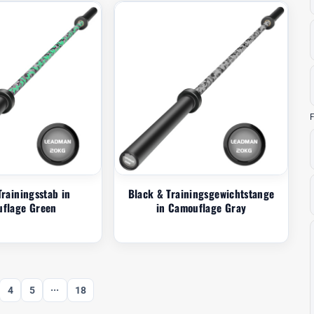
F
Trainingsstab in
Black & Trainingsgewichtstange
flage Green
in Camouflage Gray
4
5
···
18