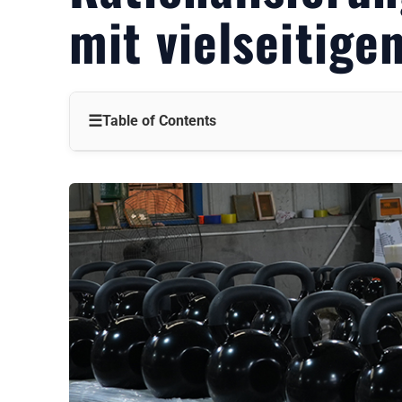
mit vielseitige
☰
Table of Contents
Hält Ihr Inventar Sie zurück?
Das Chaos der Überschussbestände
Die versteckten Schmerzpunkte
Ein kluger Weg nach vorn
Warum Vielseitigkeit die Probleme der Lagerhaltung löst
Weniger Unordnung
Erleichterung von Management-Kopfschmerzen
Bedarfsdeckung ohne Überschuss