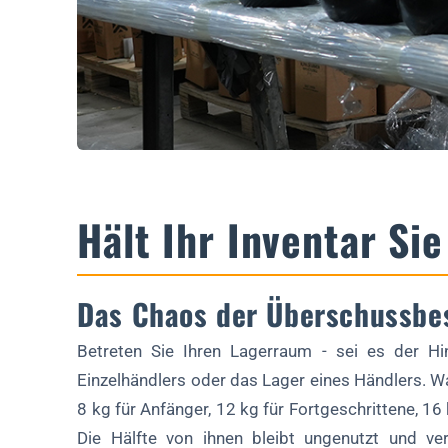
Wie vielseitige Kettlebells den Betrieb rationalisieren
Vereinfachen Sie die Bestandsverwaltung
Steigerung der Kundenattraktivität
Abfall reduzieren, Gewinn steigern
Machen Sie es möglich: Vielseitigkeit in Aktion
Wählen Sie das richtige Design
Hält Ihr Inventar Si
Maßgeschneidert für Ihr Unternehmen
Echte Siege, die es beweisen
Das Chaos der Überschussbe
Sind Sie bereit, Ihr Inventar zu vereinfachen?
Jetzt die Kontrolle übernehmen
Betreten Sie Ihren Lagerraum - sei es der Hi
Einzelhändlers oder das Lager eines Händlers. Wa
Ernten Sie die Belohnungen
8 kg für Anfänger, 12 kg für Fortgeschrittene, 16 
Sind Sie bereit, Ihr Kettlebell-Inventar zu rationalisieren?
Die Hälfte von ihnen bleibt ungenutzt und ve