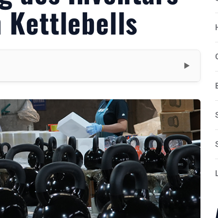
n Kettlebells
▼