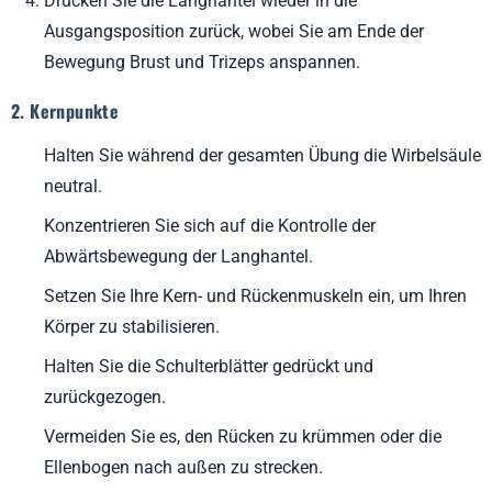
Drücken Sie die Langhantel wieder in die
Ausgangsposition zurück, wobei Sie am Ende der
2. Betonung der Muskeln
Bewegung Brust und Trizeps anspannen.
3. Biomechanik
2. Kernpunkte
4. Veränderung
Schlussfolgerung
Halten Sie während der gesamten Übung die Wirbelsäule
neutral.
Einzigartige Einblicke in das Rückenbankdrücken
Konzentrieren Sie sich auf die Kontrolle der
1. Welche Muskeln werden beim Rückenbankdrücken
Abwärtsbewegung der Langhantel.
angesprochen?
Setzen Sie Ihre Kern- und Rückenmuskeln ein, um Ihren
2. Ist das Rückenbankdrücken für Anfänger sicher?
Körper zu stabilisieren.
3. Wie unterscheidet sich das Rückenbankdrücken vom
Schrägbankdrücken?
Halten Sie die Schulterblätter gedrückt und
4. Kann ich das Rückenbankdrücken mit Kurzhanteln
zurückgezogen.
durchführen?
Vermeiden Sie es, den Rücken zu krümmen oder die
5. Wie oft sollte ich das Rückenbankdrücken in mein
Ellenbogen nach außen zu strecken.
Trainingsprogramm einbauen?