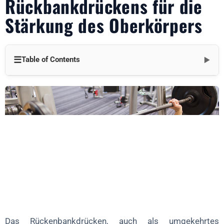
Rückbankdrückens für die
Stärkung des Oberkörpers
☰
Table of Contents
▼
Mechanik und Ausführung
1. Richtige Form
2. Kernpunkte
Variationen und Modifikationen
1. Kurzhantel-Rückenbankdrücken
2. Schrägbankdrücken
3. Negatives Rückenbankdrücken
4. Unterstütztes Rückenbankdrücken
Das Rückenbankdrücken, auch als umgekehrtes