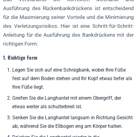
3. Variation für die Gesundheit der Schultern
Ausführung des Rückenbankdrückens ist entscheidend
Auswirkungen auf die Entwicklung des Trizeps
für die Maximierung seiner Vorteile und die Minimierung
des Verletzungsrisikos. Hier ist eine Schritt-für-Schritt-
1. Tiefe Trizeps-Stimulation
Anleitung für die Ausführung des Bankdrückens mit der
2. Isolierung des Trizeps
richtigen Form:
3. Erhöhter Bewegungsspielraum
1. Richtige Form
Sicherheit und Verletzungsprävention
Legen Sie sich auf eine Schrägbank, wobei Ihre Füße
1. Aufwärmen
fest auf dem Boden stehen und Ihr Kopf etwas tiefer als
2. Richtige Form
Ihre Füße liegt.
3. Start Licht
Greifen Sie die Langhantel mit einem Obergriff, der
4. Spotter einsetzen
etwas weiter als schulterbreit ist.
5. Hören Sie auf Ihren Körper
Senken Sie die Langhantel langsam in Richtung Gesicht
Rückenbankdrücken vs. Flachbankdrücken
ab, während Sie die Ellbogen eng am Körper halten.
1. Bank-Winkel