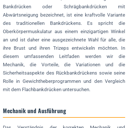
Häufig zu vermeidende Fehler
Bankdrücken oder Schrägbankdrücken mit
1. Falscher Bankwinkel
Abwärtsneigung bezeichnet, ist eine kraftvolle Variante
des traditionellen Bankdrückens. Es spricht die
2. Übermäßiger Bogenschlag des Rückens
Oberkörpermuskulatur aus einem einzigartigen Winkel
3. Nach außen gebogene Ellenbogen
an und ist daher eine ausgezeichnete Wahl für alle, die
4. Unvollständiger Bewegungsumfang
ihre Brust und ihren Trizeps entwickeln möchten. In
5. Überlastung des Gewichts
diesem umfassenden Leitfaden werden wir die
Überlegungen zur Programmierung
Mechanik, die Vorteile, die Variationen und die
Sicherheitsaspekte des Rückbankdrückens sowie seine
1. Frequenz und Lautstärke
Rolle in Gewichtheberprogrammen und den Vergleich
2. Fortschreiten
mit dem Flachbankdrücken untersuchen.
3. Bestellung ausüben
Rolle in Gewichtheber-Programmen
Mechanik und Ausführung
1. Primäre Übung für die Brustentwicklung
2. Zusatzübungen für den Trizeps
Das Verständnis der korrekten Mechanik und