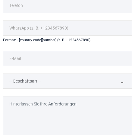
Format: +[country code][number] (z. B. +1234567890)