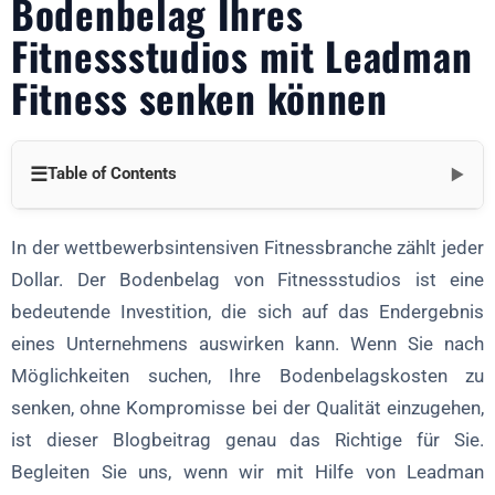
Bodenbelag Ihres
Fitnessstudios mit Leadman
Fitness senken können
☰
Table of Contents
▼
Die Kosten für Turnhallenböden verstehen
In der wettbewerbsintensiven Fitnessbranche zählt jeder
Die Kosten für einen Bodenbelag in einem Fitnessstudio hängen
Dollar. Der Bodenbelag von Fitnessstudios ist eine
von mehreren Faktoren ab:
bedeutende Investition, die sich auf das Endergebnis
Verschiedene Bodenbelagsoptionen und ihre Kosten:
eines Unternehmens auswirken kann. Wenn Sie nach
Der Leadman-Fitness-Vorteil
Möglichkeiten suchen, Ihre Bodenbelagskosten zu
senken, ohne Kompromisse bei der Qualität einzugehen,
Einsparungen direkt ab Werk
ist dieser Blogbeitrag genau das Richtige für Sie.
Mengenrabatte
Begleiten Sie uns, wenn wir mit Hilfe von Leadman