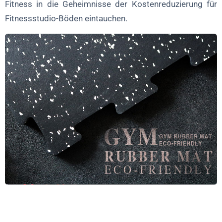
Fitness in die Geheimnisse der Kostenreduzierung für
Konkurrenzfähige Preisgestaltung
Fitnessstudio-Böden eintauchen.
Installationsdienste
Finanzielle Optionen
Nachhaltigkeit und grüne Einsparungen
Schlussfolgerung
Häufig gestellte Fragen (FAQ)
1. Wie wähle ich den richtigen Bodenbelag für mein
Fitnessstudio aus?
2. Welche Rabatte oder Sonderaktionen bietet Leadman Fitness
an?
3. Was sind die Vorteile eines professionellen Einbauservices?
4. Wie kann ich die Kosten für den Bodenbelag meines
Fitnessstudios effektiv senken?