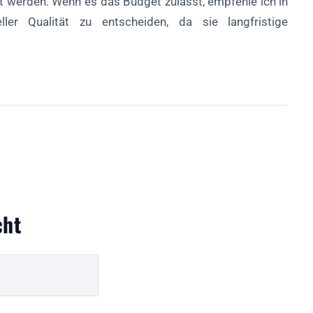
t werden. Wenn es das Budget zulässt, empfehle ich in
er Qualität zu entscheiden, da sie langfristige
cht