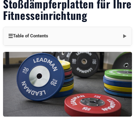
Stoßdämpferplatten für Ihre
Fitnesseinrichtung
☰
Table of Contents
▼
Einführung
Die Bedürfnisse Ihrer Fitnesseinrichtung verstehen
1. Ausbildungsstil
2. Verwendung Volumen
3. Haushaltszwänge
Arten von Stoßfängern
1. Wettkampf-Stoßstangenplatten
2. Trainings-Stoßstangen-Platten