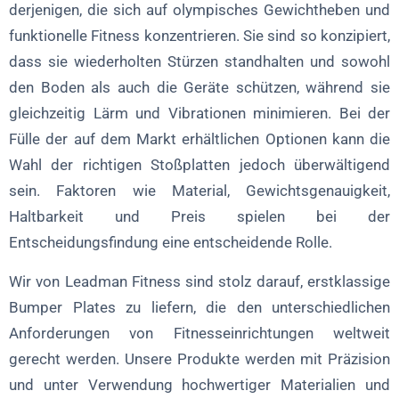
3. Regelmäßige Audits und Wartung
derjenigen, die sich auf olympisches Gewichtheben und
funktionelle Fitness konzentrieren. Sie sind so konzipiert,
4. Effiziente Speicherlösungen
dass sie wiederholten Stürzen standhalten und sowohl
5. Strategische Einkaufspraktiken
den Boden als auch die Geräte schützen, während sie
Individuelle Stoßstangenschilder für Ihre Markenidentität
gleichzeitig Lärm und Vibrationen minimieren. Bei der
1. Vorteile der Individualisierung
Fülle der auf dem Markt erhältlichen Optionen kann die
Wahl der richtigen Stoßplatten jedoch überwältigend
2. Anpassungsoptionen
sein. Faktoren wie Material, Gewichtsgenauigkeit,
3. Überlegungen zur Gestaltung
Haltbarkeit und Preis spielen bei der
4. Partnerschaft mit Leadman Fitness
Entscheidungsfindung eine entscheidende Rolle.
Die Vorteile der Verwendung von Bumper Plates in
kommerziellen Fitnessstudios
Wir von Leadman Fitness sind stolz darauf, erstklassige
Bumper Plates zu liefern, die den unterschiedlichen
1. Erhöhte Sicherheit
Anforderungen von Fitnesseinrichtungen weltweit
2. Weniger Lärm und Vibrationen
gerecht werden. Unsere Produkte werden mit Präzision
3. Schutz für Bodenbelag und Ausrüstung
und unter Verwendung hochwertiger Materialien und