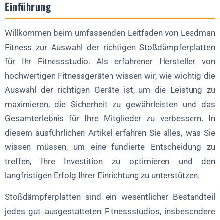
Einführung
3. Krümelpuffer-Platten
4. Technik-Platten
Willkommen beim umfassenden Leitfaden von Leadman
Wichtige Faktoren, die bei der Auswahl von Stoßfängern zu
Fitness zur Auswahl der richtigen Stoßdämpferplatten
berücksichtigen sind
für Ihr Fitnessstudio. Als erfahrener Hersteller von
1. Werkstoff
hochwertigen Fitnessgeräten wissen wir, wie wichtig die
Auswahl der richtigen Geräte ist, um die Leistung zu
2. Gewichtsgenauigkeit
maximieren, die Sicherheit zu gewährleisten und das
3. Dauerhaftigkeit
Gesamterlebnis für Ihre Mitglieder zu verbessern. In
4. Lärmpegel
diesem ausführlichen Artikel erfahren Sie alles, was Sie
5. Markenreputation
wissen müssen, um eine fundierte Entscheidung zu
Optimierung des Bestands an Stoßdämpfern für
treffen, Ihre Investition zu optimieren und den
Fitnesseinrichtungen
langfristigen Erfolg Ihrer Einrichtung zu unterstützen.
1. Bewertung des Inventarisierungsbedarfs
Stoßdämpferplatten sind ein wesentlicher Bestandteil
2. Einführung von Bestandsverwaltungssystemen
jedes gut ausgestatteten Fitnessstudios, insbesondere