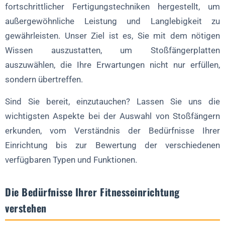
4. Vielseitigkeit
fortschrittlicher Fertigungstechniken hergestellt, um
außergewöhnliche Leistung und Langlebigkeit zu
5. Verbesserte Erfahrung der Mitglieder
gewährleisten. Unser Ziel ist es, Sie mit dem nötigen
FAQ über die Wahl der Stoßfängerplatten
Wissen auszustatten, um Stoßfängerplatten
1. Was ist der Unterschied zwischen Wettkampf- und
auszuwählen, die Ihre Erwartungen nicht nur erfüllen,
Trainingsstoßstangen?
sondern übertreffen.
2. Wie pflege ich Stoßfängerplatten, um ihre Lebensdauer zu
verlängern?
Sind Sie bereit, einzutauchen? Lassen Sie uns die
3. Sind Krümelpufferplatten eine gute Option für mein
wichtigsten Aspekte bei der Auswahl von Stoßfängern
Fitnessstudio?
erkunden, vom Verständnis der Bedürfnisse Ihrer
4. Kann ich die Stoßfängerplatten mit dem Logo meines
Einrichtung bis zur Bewertung der verschiedenen
Fitnessstudios versehen?
verfügbaren Typen und Funktionen.
Schlussfolgerung
Die Bedürfnisse Ihrer Fitnesseinrichtung
verstehen