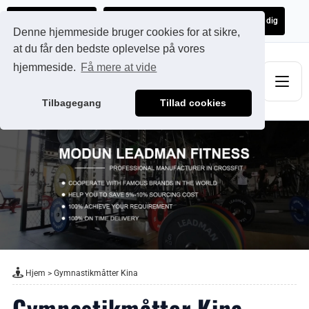
Ads@qdmodun.com
Få et uforpligtende tilbud skræddersyet til dig
Denne hjemmeside bruger cookies for at sikre,
at du får den bedste oplevelse på vores
hjemmeside.
Få mere at vide
Tilbagegang
Tillad cookies
Hjem
>
Gymnastikmåtter Kina
Gymnastikmåtter Kina -