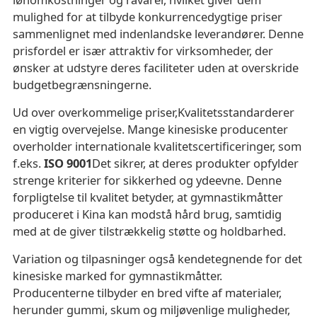
mulighed for at tilbyde konkurrencedygtige priser
sammenlignet med indenlandske leverandører. Denne
prisfordel er især attraktiv for virksomheder, der
ønsker at udstyre deres faciliteter uden at overskride
budgetbegrænsningerne.
Ud over overkommelige priser,
Kvalitetsstandarder
er
en vigtig overvejelse. Mange kinesiske producenter
overholder internationale kvalitetscertificeringer, som
f.eks.
ISO 9001
Det sikrer, at deres produkter opfylder
strenge kriterier for sikkerhed og ydeevne. Denne
forpligtelse til kvalitet betyder, at gymnastikmåtter
produceret i Kina kan modstå hård brug, samtidig
med at de giver tilstrækkelig støtte og holdbarhed.
Variation og tilpasning
er også kendetegnende for det
kinesiske marked for gymnastikmåtter.
Producenterne tilbyder en bred vifte af materialer,
herunder gummi, skum og miljøvenlige muligheder,