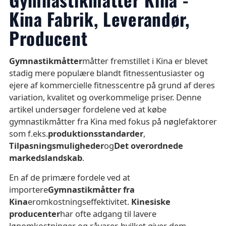
Kina Fabrik, Leverandør,
Producent
Gymnastikmåtter
måtter fremstillet i Kina er blevet
stadig mere populære blandt fitnessentusiaster og
ejere af kommercielle fitnesscentre på grund af deres
variation, kvalitet og overkommelige priser. Denne
artikel undersøger fordelene ved at købe
gymnastikmåtter fra Kina med fokus på nøglefaktorer
som f.eks.
produktionsstandarder
,
Tilpasningsmuligheder
og
Det overordnede
markedslandskab
.
En af de primære fordele ved at
importere
Gymnastikmåtter fra
Kina
er
omkostningseffektivitet
.
Kinesiske
producenter
har ofte adgang til lavere
lønomkostninger og råvarer, hvilket giver dem