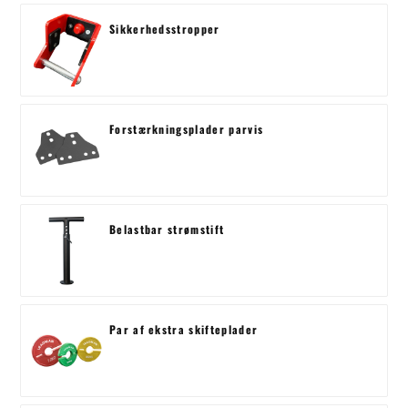
Sikkerhedsstropper
Forstærkningsplader parvis
Belastbar strømstift
Par af ekstra skifteplader