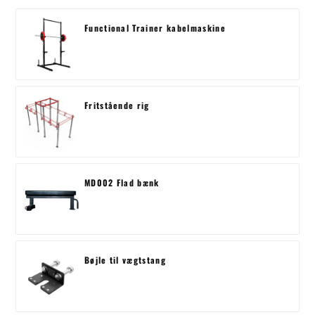
Functional Trainer kabelmaskine
Fritstående rig
MD002 Flad bænk
Bøjle til vægtstang