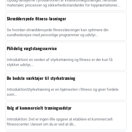
Opdag detaljerne i produktionen af kvalitetsvægtstænger, herunder
materialer, processer og sikkerhedsstandarder for toppræstationer....
Skræddersyede fitness-løsninger
Se hvordan skræddersyede fitnessløsninger kan optimere din
sundhedsrejse med personlige programmer og udstyr...
Pålidelig vægtstangsservice
IntroduktionI en verden af styrketræning og fitness er der kun få
stykker udstyr,...
De bedste værktøjer til styrketræning
IntroduktionStyrketræning er en hjørnesten i fitness og giver fordele
som...
Valg af kommercielt træningsudstyr
Introduktion: Det er ingen lille opgave at etablere et kommercielt
fitnesscenter. Uanset om du er ved at åb...