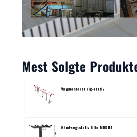
Mest Solgte Produkt
Vægmonteret rig-stativ
Håndvægtstativ lille MDD04