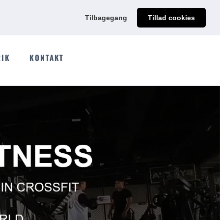
@qdmodun.com
Få et uforpligtende tilbud skræddersyet til dig
Tilbagegang
Tillad cookies
RIK
KONTAKT