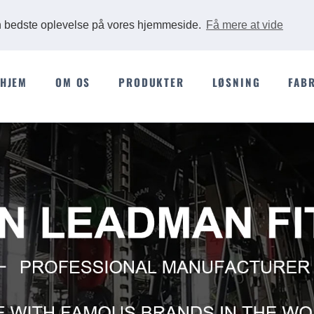
Ads
en bedste oplevelse på vores hjemmeside.
Få mere at vide
HJEM
OM OS
PRODUKTER
LØSNING
FAB