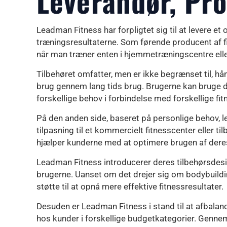
Leverandør, Pr
Leadman Fitness har forpligtet sig til at levere et
træningsresultaterne. Som førende producent af fit
når man træner enten i hjemmetræningscentre ell
Tilbehøret omfatter, men er ikke begrænset til, hån
brug gennem lang tids brug. Brugerne kan bruge de
forskellige behov i forbindelse med forskellige fit
På den anden side, baseret på personlige behov, l
tilpasning til et kommercielt fitnesscenter eller
hjælper kunderne med at optimere brugen af dere
Leadman Fitness introducerer deres tilbehørsdesig
brugerne. Uanset om det drejer sig om bodybuilding
støtte til at opnå mere effektive fitnessresultater.
Desuden er Leadman Fitness i stand til at afbalan
hos kunder i forskellige budgetkategorier. Gennem 