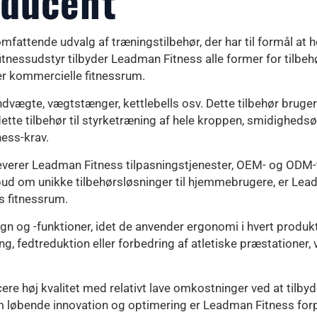
oducent
 omfattende udvalg af træningstilbehør, der har til formål at
nessudstyr tilbyder Leadman Fitness alle former for tilbehø
er kommercielle fitnessrum.
dvægte, vægtstænger, kettlebells osv. Dette tilbehør bruger r
tte tilbehør til styrketræning af hele kroppen, smidighedsø
ness-krav.
everer Leadman Fitness tilpasningstjenester, OEM- og ODM-t
 tilbud om unikke tilbehørsløsninger til hjemmebrugere, er L
s fitnessrum.
n og -funktioner, idet de anvender ergonomi i hvert produkt 
, fedtreduktion eller forbedring af atletiske præstationer, v
cere høj kvalitet med relativt lave omkostninger ved at ti
løbende innovation og optimering er Leadman Fitness forpligt