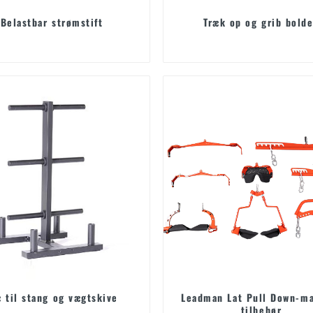
Belastbar strømstift
Træk op og grib bold
æ til stang og vægtskive
Leadman Lat Pull Down-m
tilbehør