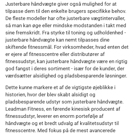
Justerbare håndvægte giver også mulighed for at
tilpasse dem til den enkelte brugers specifikke behov.
De fleste modeller har ofte justerbare vægtintervaller,
så man kan øge eller mindske modstanden i takt med
sine fremskridt. Fra styrke til toning og udholdenhed -
justerbare håndvægte kan nemt tilpasses dine
skiftende fitnessmål. For virksomheder, hvad enten det
er ejere af fitnesscentre eller distributører af
fitnessudstyr, kan justerbare håndvægte være en rigtig
god fangst i deres sortiment - især for de kunder, der
værdsætter alsidighed og pladsbesparende løsninger.
Dette kunne markere et af de vigtigste øjeblikke i
historien, hvor der blev skabt alsidigt og
pladsbesparende udstyr som justerbare håndvægte.
Leadman Fitness, en førende kinesisk producent af
fitnessudstyr, leverer en enorm portefølje af
håndvægte og et bredt udvalg af kvalitetsudstyr til
fitnesscentre. Med fokus på de mest avancerede