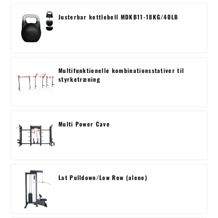
Justerbar kettlebell MDKB11-18KG/40LB
Multifunktionelle kombinationsstativer til
styrketræning
Multi Power Cave
Lat Pulldown/Low Row (alene)