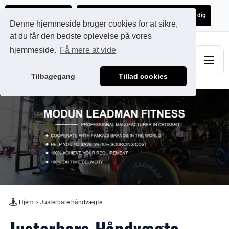
Ads@qdmodun.com
Få et uforpligtende tilbud skræddersyet til dig
Denne hjemmeside bruger cookies for at sikre,
at du får den bedste oplevelse på vores
hjemmeside.
Få mere at vide
Tilbagegang
Tillad cookies
Hjem
>
Justerbare håndvægte
Justerbare Håndvægte -