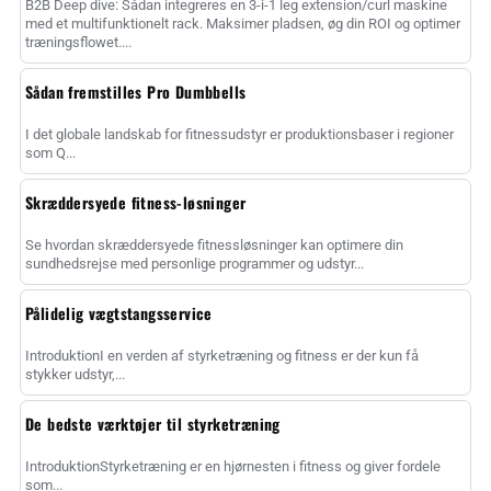
B2B Deep dive: Sådan integreres en 3-i-1 leg extension/curl maskine
med et multifunktionelt rack. Maksimer pladsen, øg din ROI og optimer
træningsflowet....
Sådan fremstilles Pro Dumbbells
I det globale landskab for fitnessudstyr er produktionsbaser i regioner
som Q...
Skræddersyede fitness-løsninger
Se hvordan skræddersyede fitnessløsninger kan optimere din
sundhedsrejse med personlige programmer og udstyr...
Pålidelig vægtstangsservice
IntroduktionI en verden af styrketræning og fitness er der kun få
stykker udstyr,...
De bedste værktøjer til styrketræning
IntroduktionStyrketræning er en hjørnesten i fitness og giver fordele
som...