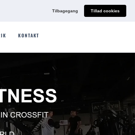
@qdmodun.com
Få et uforpligtende tilbud skræddersyet til dig
Tilbagegang
Tillad cookies
RIK
KONTAKT