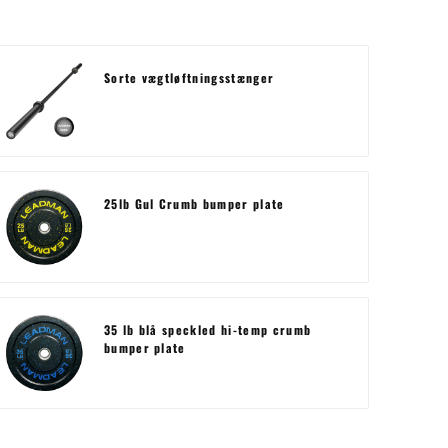
Sorte vægtløftningsstænger
25lb Gul Crumb bumper plate
35 lb blå speckled hi-temp crumb
bumper plate