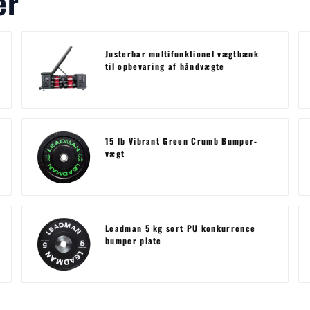
er
Justerbar multifunktionel vægtbænk
til opbevaring af håndvægte
15 lb Vibrant Green Crumb Bumper-
vægt
Leadman 5 kg sort PU konkurrence
bumper plate