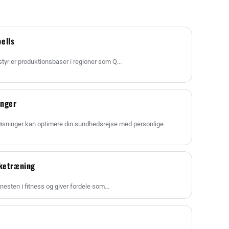
ells
styr er produktionsbaser i regioner som Q...
inger
øsninger kan optimere din sundhedsrejse med personlige
rketræning
nesten i fitness og giver fordele som...