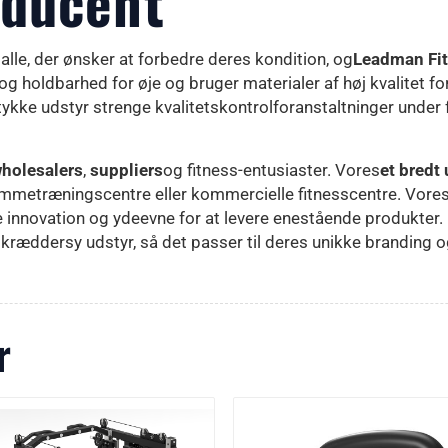
oducent
alle, der ønsker at forbedre deres kondition, og
Leadman Fi
 holdbarhed for øje og bruger materialer af høj kvalitet fo
ykke udstyr strenge kvalitetskontrolforanstaltninger under f
holesalers
,
suppliers
og fitness-entusiaster. Vores
et bredt
hjemmetræningscentre eller kommercielle fitnesscentre. Vore
innovation og ydeevne for at levere enestående produkter. 
kræddersy udstyr, så det passer til deres unikke branding o
r