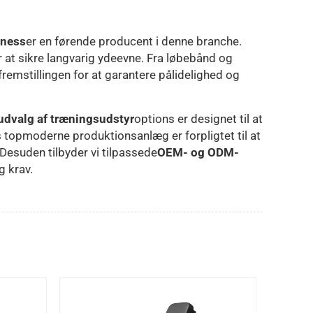
tness
er en førende producent i denne branche.
r at sikre langvarig ydeevne. Fra løbebånd og
remstillingen for at garantere pålidelighed og
 udvalg af træningsudstyr
options er designet til at
s topmoderne produktionsanlæg er forpligtet til at
Desuden tilbyder vi tilpassede
OEM- og ODM-
g krav.