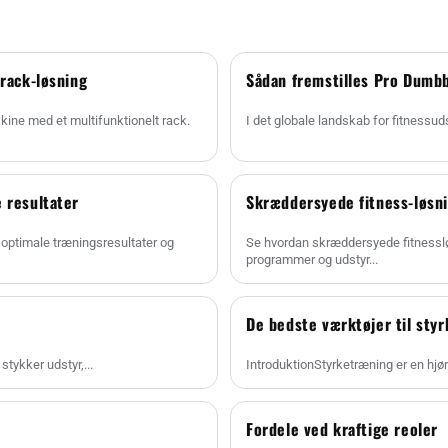
 rack-løsning
Sådan fremstilles Pro Dumbb
kine med et multifunktionelt rack.
I det globale landskab for fitnessud
 resultater
Skræddersyede fitness-løsn
 optimale træningsresultater og
Se hvordan skræddersyede fitnessl
programmer og udstyr...
De bedste værktøjer til sty
stykker udstyr,...
IntroduktionStyrketræning er en hjør
Fordele ved kraftige reoler