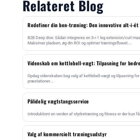
Relateret Blog
Redefiner din ben-træning: Den innovative alt-i-ét
B2B Deep dive: Sådan integreres en 3-i-1 leg extension/curl mas
Maksimer pladsen, øg din ROI og optimer træningsflowet....
Videnskab om kettlebell-vægt: Tilpasning for bedre
Opdag videnskaben bag valg af kettlebell-vægt og tilpasning for
præstationer....
Pålidelig vægtstangsservice
IntroduktionI en verden af styrketræning og fitness er der kun få 
Valg af kommercielt træningsudstyr