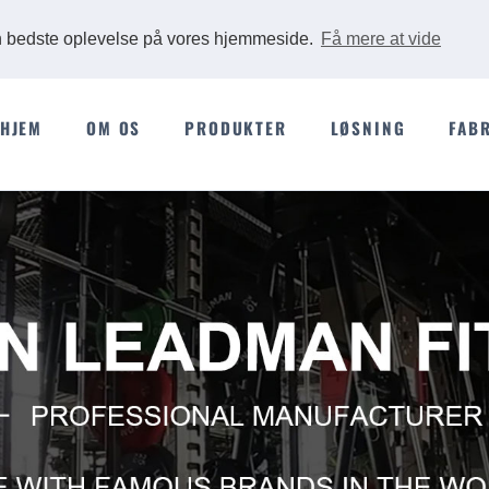
Ads
en bedste oplevelse på vores hjemmeside.
Få mere at vide
HJEM
OM OS
PRODUKTER
LØSNING
FAB