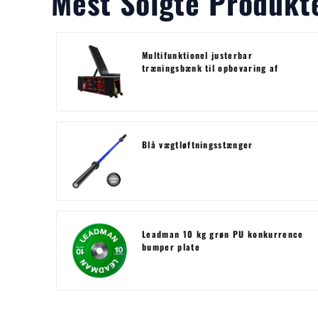
Mest Solgte Produkt
Multifunktionel justerbar
træningsbænk til opbevaring af
håndvægte
Blå vægtløftningsstænger
Leadman 10 kg grøn PU konkurrence
bumper plate