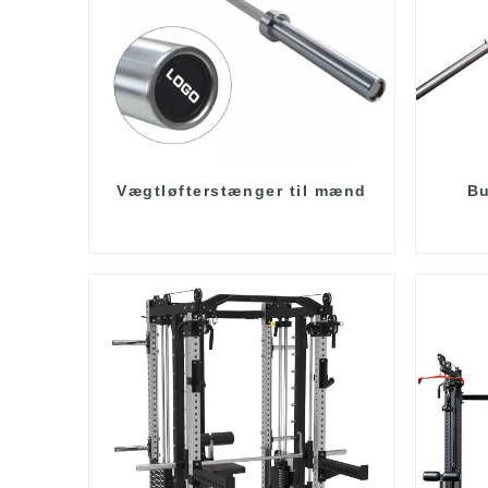
Vægtløfterstænger til mænd
Bu