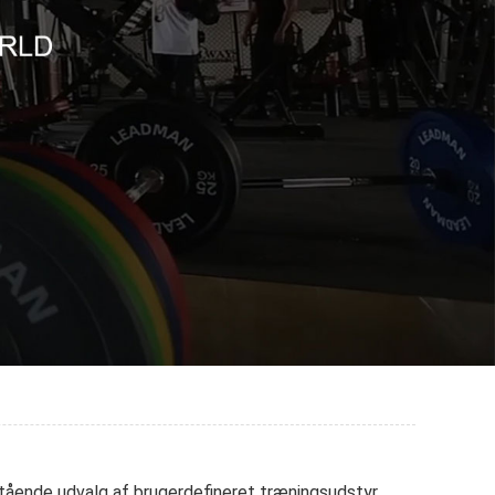
estående udvalg af brugerdefineret træningsudstyr.