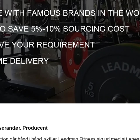
everandør, Producent
ation går hånd i hånd, skiller Leadman Fitness sig ud med sit en