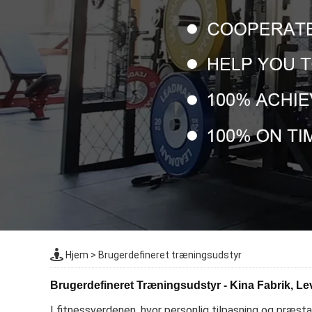
Hjem
>
Brugerdefineret træningsudstyr
Brugerdefineret Træningsudstyr - Kina Fabrik, L
I fitnessverdenen, hvor personlig tilpasning og præst