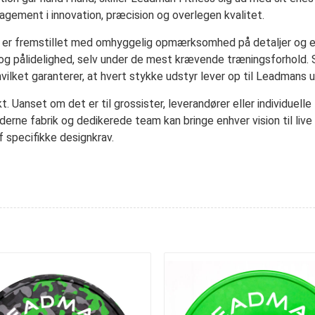
ement i innovation, præcision og overlegen kvalitet.
er fremstillet med omhyggelig opmærksomhed på detaljer og er 
 og pålidelighed, selv under de mest krævende træningsforhold. 
ilket garanterer, at hvert stykke udstyr lever op til Leadmans ur
. Uanset om det er til grossister, leverandører eller individuell
erne fabrik og dedikerede team kan bringe enhver vision til liv
f specifikke designkrav.