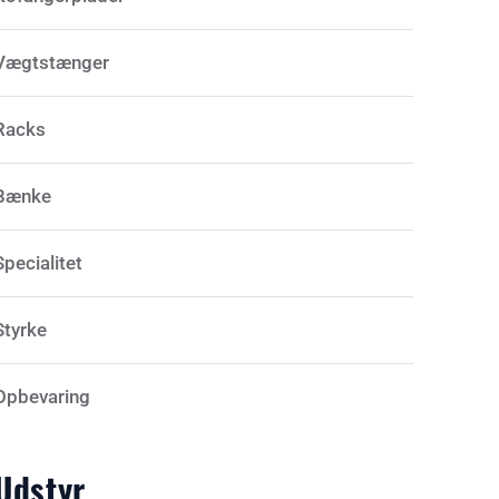
Vægtstænger
Racks
Bænke
Specialitet
Styrke
Opbevaring
Udstyr