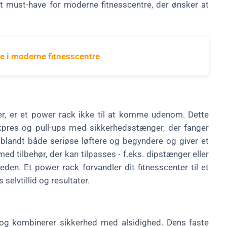
et must-have for moderne fitnesscentre, der ønsker at
ve i moderne fitnesscentre
ter, er et power rack ikke til at komme udenom. Dette
kpres og pull-ups med sikkerhedsstænger, der fanger
t blandt både seriøse løftere og begyndere og giver et
med tilbehør, der kan tilpasses - f.eks. dipstænger eller
en. Et power rack forvandler dit fitnesscenter til et
elvtillid og resultater.
t og kombinerer sikkerhed med alsidighed. Dens faste