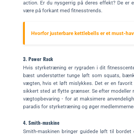
action. Er du nysgerrig på deres effekt? De er 
være på forkant med fitnesstrends.
Hvorfor justerbare kettlebells er et must-ha
3. Power Rack
Hvis styrketræning er rygraden i dit fitnesscen
bæst understøtter tunge løft som squats, bæn
vægten, hvis et løft mislykkes. Det er en favori
sikkert sted at flytte grænser. Se efter modeller 
vægtopbevaring - for at maksimere anvendelighed
paradis for styrketræning og øger medlemmernes s
4. Smith-maskine
Smith-maskinen bringer guidede løft til borde