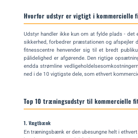
Svar på spørgsmål: Tag det næste skridt
Hvorfor udstyr er vigtigt i kommercielle 
Er du klar til at løfte dit brand med brugerdefinerede kofan
Udstyr handler ikke kun om at fylde plads - det er 
sikkerhed, forbedrer præstationen og afspejle
fitnesscentre henvender sig til et bredt publiku
pålidelighed er afgørende. Den rigtige opsætni
endda strømline vedligeholdelsesomkostningern
ned i de 10 vigtigste dele, som ethvert kommercie
Top 10 træningsudstyr til kommercielle fi
1. Vægtbænk
En træningsbænk er den ubesungne helt i ethvert t