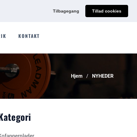
@qdmodun.com
Få et uforpligtende tilbud skræddersyet til dig
Tilbagegang
Tillad cookies
RIK
KONTAKT
Hjem
NYHEDER
Kategori
Kofangerplader