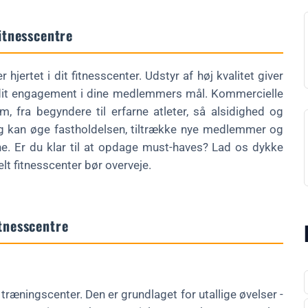
fitnesscentre
gerplader?
hjertet i dit fitnesscenter. Udstyr af høj kvalitet giver
r dit engagement i dine medlemmers mål. Kommercielle
m, fra begyndere til erfarne atleter, så alsidighed og
ng kan øge fastholdelsen, tiltrække nye medlemmer og
e. Er du klar til at opdage must-haves? Lad os dykke
lt fitnesscenter bør overveje.
tnesscentre
ræningscenter. Den er grundlaget for utallige øvelser -