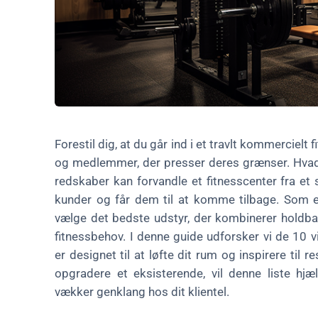
7. Gulvet i gymnastiksalen
8. Squat-stativ
9. Funktionel træner
10. Håndvægte
Det vækker din interesse: Hvorfor disse valg skiller sig ud
Forestil dig, at du går ind i et travlt kommercielt 
Motivation: Løft dit fitnesscenter i dag
og medlemmer, der presser deres grænser. Hvad får
Ofte stillede spørgsmål om kommercielt fitnessudstyr
redskaber kan forvandle et fitnesscenter fra et s
kunder og får dem til at komme tilbage. Som eje
Hvad gør udstyr til "kommerciel kvalitet"?
vælge det bedste udstyr, der kombinerer holdbarh
Hvor ofte skal jeg udskifte træningsudstyr?
fitnessbehov. I denne guide udforsker vi de 10 v
er designet til at løfte dit rum og inspirere til r
Er justerbare kettlebells investeringen værd?
opgradere et eksisterende, vil denne liste hj
Hvad er forskellen på et power rack og et squat rack?
vækker genklang hos dit klientel.
Hvordan vælger jeg det rigtige gulv til fitnesscentret?