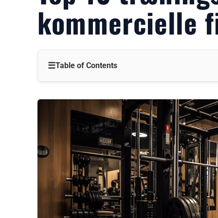
kommercielle f
☰
Table of Contents
Hvorfor udstyr er vigtigt i kommercielle fitnesscentre
Top 10 træningsudstyr til kommercielle fitnesscentre
1. Vægtbænk
2. Justerbar kettlebell
3. Power Rack
4. Smith-maskine
5. Kofangerplader
6. Vægtstang