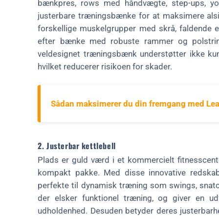
bænkpres, rows med håndvægte, step-ups, yo
justerbare træningsbænke for at maksimere alsi
forskellige muskelgrupper med skrå, faldende el
efter bænke med robuste rammer og polstring
veldesignet træningsbænk understøtter ikke kun
hvilket reducerer risikoen for skader.
Sådan maksimerer du din fremgang med Lea
2. Justerbar kettlebell
Plads er guld værd i et kommercielt fitnesscenter
kompakt pakke. Med disse innovative redskab
perfekte til dynamisk træning som swings, snat
der elsker funktionel træning, og giver en u
udholdenhed. Desuden betyder deres justerbarhe