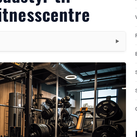
itnesscentre
▼