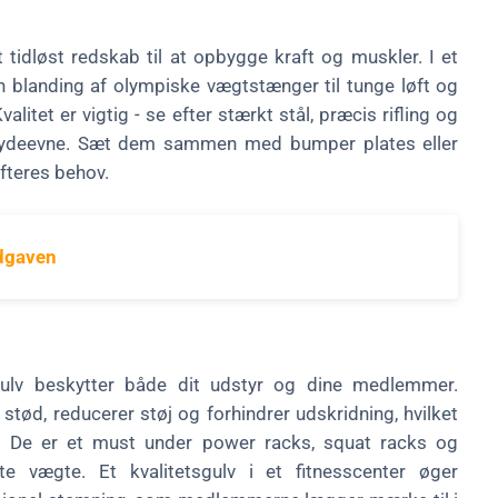
 tidløst redskab til at opbygge kraft og muskler. I et
n blanding af olympiske vægtstænger til tunge løft og
litet er vigtig - se efter stærkt stål, præcis rifling og
god ydeevne. Sæt dem sammen med bumper plates eller
øfteres behov.
dgaven
ulv beskytter både dit udstyr og dine medlemmer.
stød, reducerer støj og forhindrer udskridning, hvilket
. De er et must under power racks, squat racks og
e vægte. Et kvalitetsgulv i et fitnesscenter øger