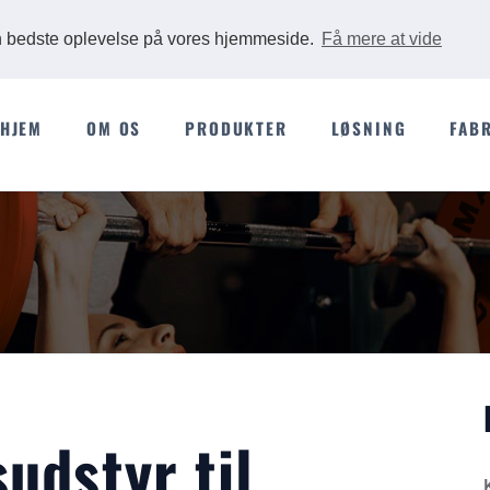
Ads
en bedste oplevelse på vores hjemmeside.
Få mere at vide
HJEM
OM OS
PRODUKTER
LØSNING
FAB
udstyr til