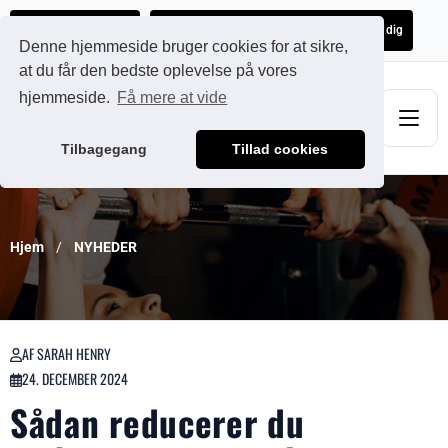
Ads@qdmodun.com
Få et uforpligtende tilbud skræddersyet til dig
Denne hjemmeside bruger cookies for at sikre,
at du får den bedste oplevelse på vores
hjemmeside.
Få mere at vide
Tilbagegang
Tillad cookies
Hjem
NYHEDER
AF SARAH HENRY
24. DECEMBER 2024
Sådan reducerer du