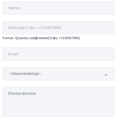
Format: +[country code][number] (f.eks. +1234567890)