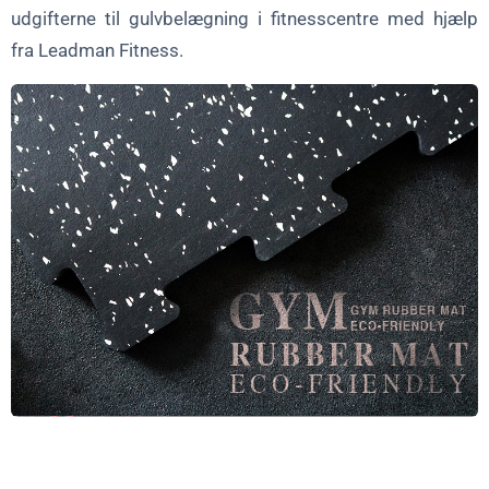
Mængderabatter
udgifterne til gulvbelægning i fitnesscentre med hjælp
fra Leadman Fitness.
Konkurrencedygtige priser
Installationstjenester
Finansieringsmuligheder
Bæredygtighed og grønne besparelser
Konklusion
Ofte stillede spørgsmål (FAQ)
1. Hvordan vælger jeg det rigtige gulvmateriale til mit
fitnesscenter?
2. Hvilke rabatter eller kampagner tilbyder Leadman Fitness?
3. Hvad er fordelene ved professionel installationsservice?
4. Hvordan kan jeg effektivt reducere omkostningerne til