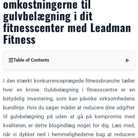
omkostningerne til
gulvbelægning i dit
fitnesscenter med Leadman
Fitness
☰
Table of Contents
▼
Forstå omkostningerne ved gulvbelægning i fitnesscentre
I den stærkt konkurrenceprægede fitnessbranche tæller
Prisen på gulvbelægning til fitnesscentre varierer afhængigt af
hver en krone. Gulvbelægning i fitnesscentre er en
flere faktorer:
betydelig investering, som kan påvirke virksomhedens
Forskellige gulvbelægninger og deres omkostninger:
bundlinje. Hvis du søger måder at reducere dine udgifter
Leadman Fitness-fordelen
til gulvbelægning på uden at gå på kompromis med
kvaliteten, er dette blogindlæg noget for dig. Læs med,
Besparelser direkte fra fabrikken
når vi dykker ned i hemmelighederne bag at reducere