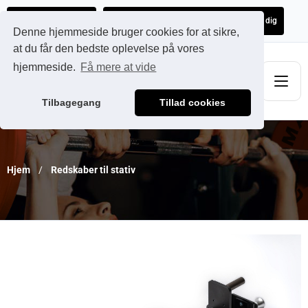
Ads@qdmodun.com
Få et uforpligtende tilbud skræddersyet til dig
Denne hjemmeside bruger cookies for at sikre,
at du får den bedste oplevelse på vores
hjemmeside.
Få mere at vide
Tilbagegang
Tillad cookies
Hjem
Redskaber til stativ