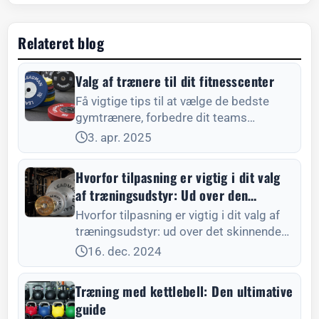
Relateret blog
Valg af trænere til dit fitnesscenter
Få vigtige tips til at vælge de bedste
gymtrænere, forbedre dit teams
færdigheder og øge kundetilfredsheden.
3. apr. 2025
Hvorfor tilpasning er vigtig i dit valg
af træningsudstyr: Ud over den
skinnende nyhed
Hvorfor tilpasning er vigtig i dit valg af
træningsudstyr: ud over det skinnende
nye. Afslør hemmeligheden bag et
16. dec. 2024
fitness-setup, der passer til dine unikke
behov.
Træning med kettlebell: Den ultimative
guide