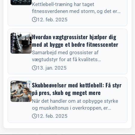
Kettlebell-træning har taget
fitnessverdenen med storm, og det er
nemt at
12. feb. 2025
Hvordan vægtgrossister hjælper dig
med at bygge et bedre fitnesscenter
Samarbejd med grossister af
vægtudstyr for at få kvalitets
fitnessudstyr og ekspertbistand.
13. jan. 2025
Leadman Fitness tilbyder
konkurrencedygtige priser og
Skubbeøvelser med kettlebell: Få styr
tilpasningsmuligheder til din
på pres, skub og meget mere
Når det handler om at opbygge styrke
og muskeltonus i overkroppen, er
kettlebel
12. feb. 2025