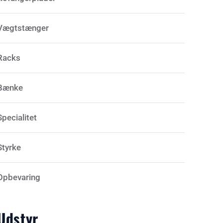
Vægtstænger
Racks
Bænke
Specialitet
Styrke
Opbevaring
Udstyr