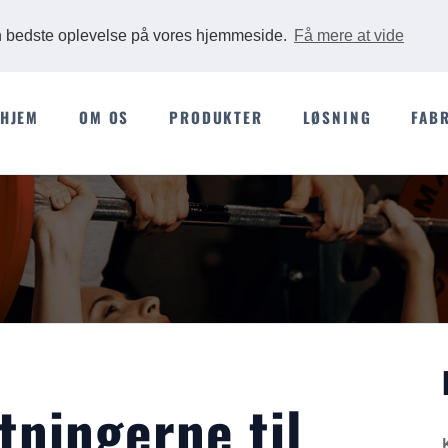
Ads
en bedste oplevelse på vores hjemmeside.
Få mere at vide
HJEM
OM OS
PRODUKTER
LØSNING
FAB
ningerne til