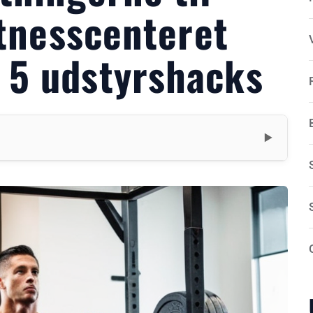
itnesscenteret
5 udstyrshacks
▼
delse
 Kina
 behovet for udstyr