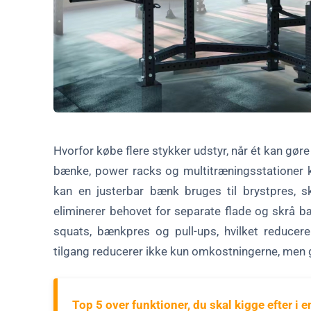
Hvorfor købe flere stykker udstyr, når ét kan gøre
bænke, power racks og multitræningsstationer 
kan en justerbar bænk bruges til brystpres, 
eliminerer behovet for separate flade og skrå
squats, bænkpres og pull-ups, hvilket reducere
tilgang reducerer ikke kun omkostningerne, men g
Top 5 over funktioner, du skal kigge efter i 