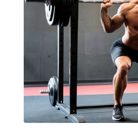
Konklusion
Ofte stillede spørgsmål om at reducere omkostninger til 
Hvad er den bedste måde at begynde at indkøbe engrosuds
Hvordan vælger jeg multifunktionelt udstyr, der er invester
Hvilke vedligeholdelsesmetoder kan hjælpe mig med at sp
Er det sikkert at købe træningsudstyr i Kina?
Hvordan kan jeg optimere mit fitnesscenters layout uden 
Er du klar til at løfte dit brand med brugerdefinerede kofan