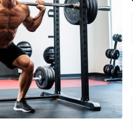
opsætning af fitnesscenter
tyr på?
ingen værd?
are penge på udstyr?
at gå på kompromis med funktionaliteten?
gerplader?