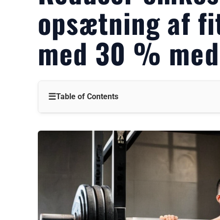
opsætning af f
med 30 % med 
☰
Table of Contents
Hack 1: Køb engrosudstyr for at opnå store besparelser
Hack 2: Invester i multifunktionelt udstyr
Hack 3: Forlæng udstyrets levetid med korrekt vedligehol
Hack 4: Køb ind fra omkostningseffektive markeder som
Hack 5: Optimer dit fitnesscenters layout for at minimere