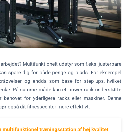
 arbejdet? Multifunktionelt udstyr som f.eks. justerbare
kan spare dig for både penge og plads. For eksempel
skråøvelser og endda som base for step-ups, hvilket
 bænke. På samme måde kan et power rack understøtte
r behovet for yderligere racks eller maskiner. Denne
ør også dit fitnesscenter mere effektivt.
en multifunktionel træningsstation af høj kvalitet