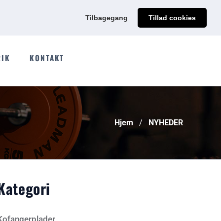
@qdmodun.com
Få et uforpligtende tilbud skræddersyet til dig
Tilbagegang
Tillad cookies
RIK
KONTAKT
Hjem
NYHEDER
Kategori
Kofangerplader