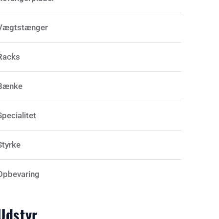
Vægtstænger
Racks
Bænke
Specialitet
Styrke
Opbevaring
Udstyr