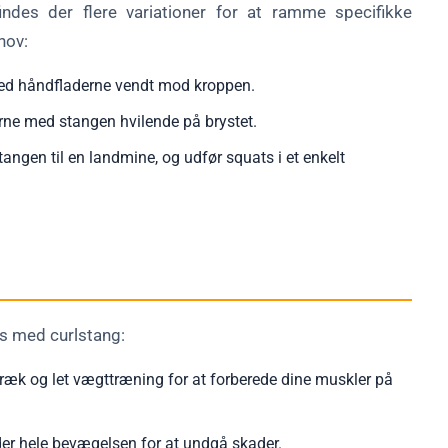
des der flere variationer for at ramme specifikke
hov:
med håndfladerne vendt mod kroppen.
rne med stangen hvilende på brystet.
angen til en landmine, og udfør squats i et enkelt
ts med curlstang:
k og let vægttræning for at forberede dine muskler på
der hele bevægelsen for at undgå skader.