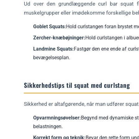
Ud over den grundlæggende curl bar squat fin
muskelgrupper eller imødekomme forskellige be
Goblet Squats:
Hold curlstangen foran brystet 
Zercher-knæbøjninger:
Hold curlstangen i albue
Landmine Squats:
Fastgør den ene ende af curlst
bevægelsesplan.
Sikkerhedstips til squat med curlstang
Sikkerhed er altafgørende, når man udfører squa
Opvarmningsøvelser:
Begynd med dynamiske stræ
belastningen.
Korrekt form og teknik:
Bevar den rette form un