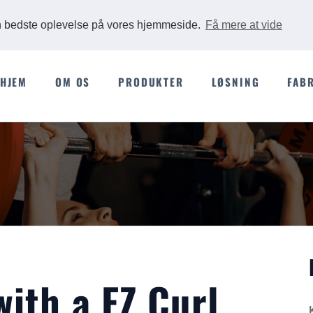
Ads
en bedste oplevelse på vores hjemmeside.
Få mere at vide
HJEM
OM OS
PRODUKTER
LØSNING
FAB
ith a EZ Curl