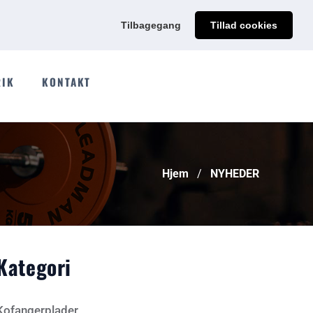
@qdmodun.com
Få et uforpligtende tilbud skræddersyet til dig
Tilbagegang
Tillad cookies
RIK
KONTAKT
Hjem
NYHEDER
Kategori
Kofangerplader