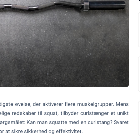
onelle squats?
urlstang?
tigste øvelse, der aktiverer flere muskelgrupper. Mens
e redskaber til squat, tilbyder curlstænger et unikt
spørgsmålet: Kan man squatte med en curlstang? Svaret
r at sikre sikkerhed og effektivitet.