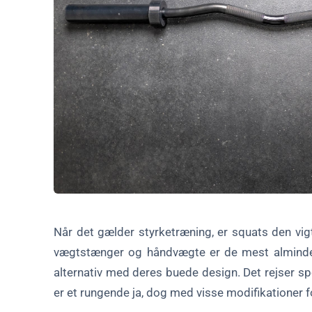
Sikkerhedstips til squat med curlstang
Muskelgrupper, der målrettes af Curl Bar Squats
Alternativer til curl bar squats
Ofte stillede spørgsmål om Curl Bar Squats
1. Kan begyndere udføre curl bar squats?
2. Hvordan adskiller squat med en curlstang sig fra traditi
3. Hvad er sikkerhedsforanstaltningerne for squats med c
4. Kan squats med curlstang erstatte traditionelle squats?
Når det gælder styrketræning, er squats den vig
Konklusion
vægtstænger og håndvægte er de mest almindelig
alternativ med deres buede design. Det rejser 
Tabel: Sammenligning af squat-variationer
er et rungende ja, dog med visse modifikationer fo