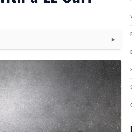
▼
ing)