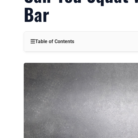
Bar
☰
Table of Contents
1. Mål for fitness
Fordele ved at squatte med en curlstang
Overvejelser, når du squatter med en curlstang
Sådan squatter du med en curlstang (trin-for-trin-vejledn
1. Opsætning
2. Nedstigning
3. Opstigning
Variationer af Curl Bar Squats