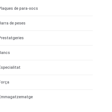
Plaques de para-xocs
Barra de peses
Prestatgeries
Bancs
Especialitat
Força
Emmagatzematge