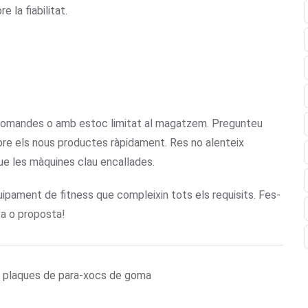
 la fiabilitat.
s comandes o amb estoc limitat al magatzem. Pregunteu
ebre els nous productes ràpidament. Res no alenteix
ue les màquines clau encallades.
ipament de fitness que compleixin tots els requisits. Fes-
ta o proposta!
es plaques de para-xocs de goma