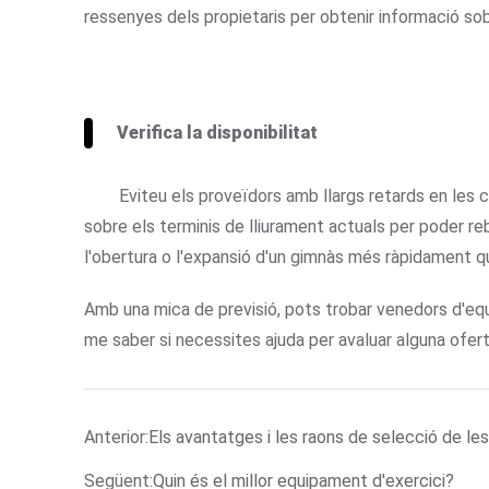
ressenyes dels propietaris per obtenir informació sobre
Verifica la disponibilitat
Eviteu els proveïdors amb llargs retards en le
sobre els terminis de lliurament actuals per poder r
l'obertura o l'expansió d'un gimnàs més ràpidament q
Amb una mica de previsió, pots trobar venedors d'equ
me saber si necessites ajuda per avaluar alguna ofer
Anterior:
Els avantatges i les raons de selecció de l
Següent:
Quin és el millor equipament d'exercici?