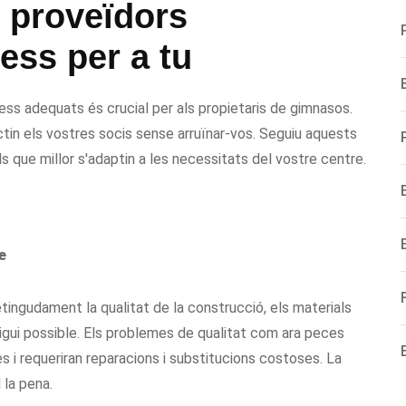
s proveïdors
ess per a tu
ess adequats és crucial per als propietaris de gimnasos.
tin els vostres socis sense arruïnar-vos. Seguiu aquests
ls que millor s'adaptin a les necessitats del vostre centre.
e
ingudament la qualitat de la construcció, els materials
sigui possible. Els problemes de qualitat com ara peces
 i requeriran reparacions i substitucions costoses. La
 la pena.