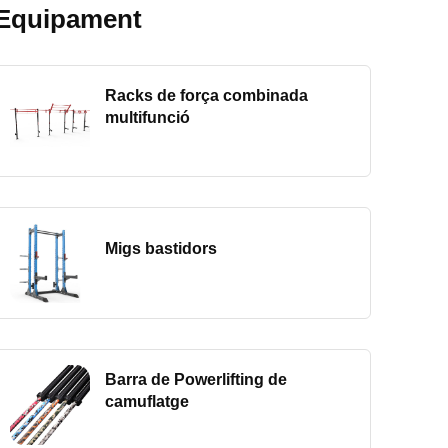
Equipament
Racks de força combinada
multifunció
Migs bastidors
Barra de Powerlifting de
camuflatge