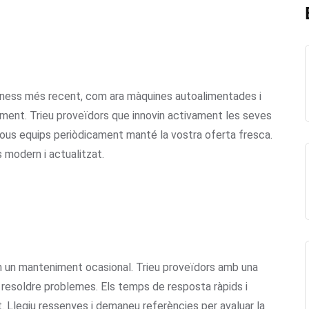
tness més recent, com ara màquines autoalimentades i
diment. Trieu proveïdors que innovin activament les seves
nous equips periòdicament manté la vostra oferta fresca.
modern i actualitzat.
ten un manteniment ocasional. Trieu proveïdors amb una
 a resoldre problemes. Els temps de resposta ràpids i
t. Llegiu ressenyes i demaneu referències per avaluar la