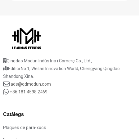
Qingdao Modun Indústria i Comerç Co., Ltd.,
Edifici No.1, Weilan Innovation World, Chengyang Qingdao
Shandong Xina.
ads@qdmodun.com
+86 181 4598 2469
Catàlegs
Plaques de para-xocs