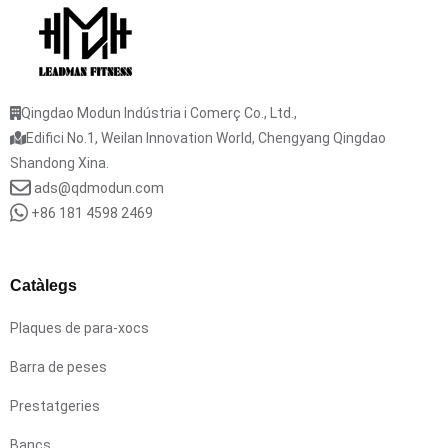
Qingdao Modun Indústria i Comerç Co., Ltd.,
Edifici No.1, Weilan Innovation World, Chengyang Qingdao
Shandong Xina.
ads@qdmodun.com
+86 181 4598 2469
Catàlegs
Plaques de para-xocs
Barra de peses
Prestatgeries
Bancs