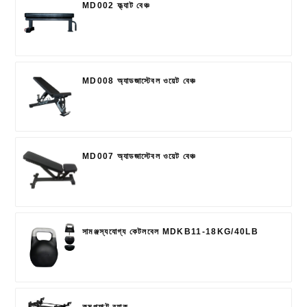
MD002 ফ্ল্যাট বেঞ্চ
MD008 অ্যাডজাস্টেবল ওয়েট বেঞ্চ
MD007 অ্যাডজাস্টেবল ওয়েট বেঞ্চ
সামঞ্জস্যযোগ্য কেটলবেল MDKB11-18KG/40LB
কমপ্যাক্ট র‍্যাক