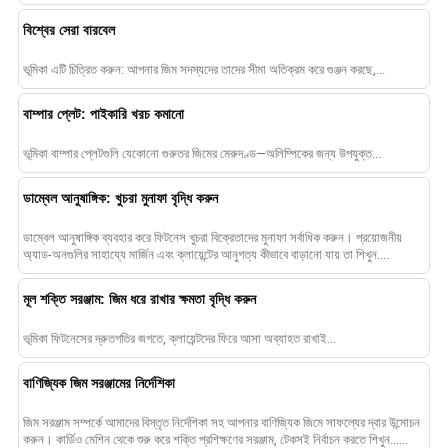
বিশ্বের সেরা বারবেল
ভূমিকা এটি চিত্রিত করুন: আপনার জিম সদস্যদের তাদের সীমা অতিক্রম করে গুঞ্জন করছে,...
বাম্পার প্লেট: পাইকারি খরচ কমানো
ভূমিকা বাম্পার প্লেটগুলি যেকোনো গুরুতর জিমের মেরুদণ্ড—অলিম্পিকের জন্য উপযুক্ত...
ডাম্বেল আনুষাঙ্গিক: খুচরা মুনাফা বৃদ্ধি করুন
ডাম্বেল আনুষাঙ্গিক ব্যবহার করে ফিটনেস খুচরা বিক্রেতাদের মুনাফা সর্বাধিক করুন। প্রয়োজনীয়
অ্যাড-অনগুলির সাহায্যে মার্জিন এবং ক্লায়েন্টের আনুগত্য কীভাবে বাড়ানো যায় তা শিখুন....
মূল শক্তি সরঞ্জাম: জিম ধরে রাখার ক্ষমতা বৃদ্ধি করুন
ভূমিকা ফিটনেসের দ্রুতগতির জগতে, ক্লায়েন্টদের ফিরে আসা অব্যাহত রাখাই...
বাণিজ্যিক জিম সরঞ্জামের নির্দেশিকা
জিম সরঞ্জাম সম্পর্কে আমাদের বিস্তৃত নির্দেশিকা সহ আপনার বাণিজ্যিক জিমে সাফল্যের দ্বার উন্মোচন
করুন। কার্ডিও মেশিন থেকে শুরু করে শক্তি প্রশিক্ষণের সরঞ্জাম, টেকসই নির্বাচন করতে শিখুন......