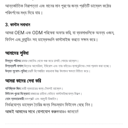
আন্তর্জাতিক নিরাপত্তা এবং মানের মান পূরণের জন্য প্রতিটি ডাম্বেল কঠোর
পরিদর্শনের মধ্য দিয়ে যায়।
3. কাস্টম সমাধান
আমরা OEM এবং ODM পরিষেবা অফার করি, যা ব্যবসাগুলিকে অনন্য ওজন,
ফিনিশ এবং ব্র্যান্ডিং সহ ডাম্বেলগুলি কাস্টমাইজ করতে সক্ষম করে।
আমাদের সুবিধা
বিস্তৃত পরিসর:
রাবার-কোটেড থেকে শুরু করে ঢালাই লোহার ডাম্বেল।
বিশ্বব্যাপী নাগাল:
উত্তর আমেরিকা, ইউরোপ এবং তার বাইরেও ক্লায়েন্টদের সেবা প্রদান করা হচ্ছে।
উন্নত সুযোগ-সুবিধা:
চারটি বিশেষায়িত কারখানা উচ্চ উৎপাদন ক্ষমতা নিশ্চিত করে।
আমরা কাদের সেবা করি
বাণিজ্যিক জিম:
ভারী ব্যবহারের জন্য টেকসই ডাম্বেল।
ফিটনেস খুচরা বিক্রেতা:
বাজারের চাহিদা মেটাতে কাস্টমাইজযোগ্য বিকল্প।
হোম ব্যবহারকারী:
কমপ্যাক্ট এবং বহুমুখী ডিজাইন।
নির্ভরযোগ্য ডাম্বেল তৈরির জন্য লিডম্যান ফিটনেস বেছে নিন।
আজই আমাদের সাথে যোগাযোগ করুন
আরও জানতে!