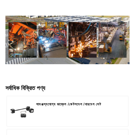
সর্বাধিক বিক্রিত পণ্য
সামঞ্জস্যযোগ্য ডাম্বেল /কেটলবেল /বারবেল সেট