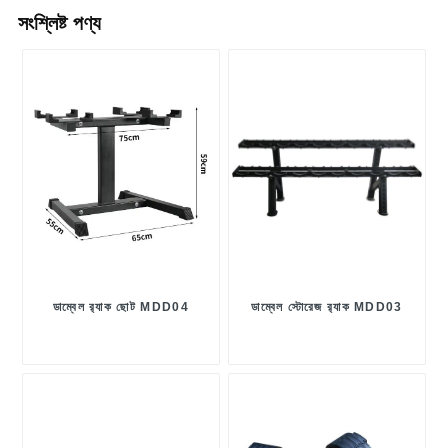
সংশ্লিষ্ট পণ্য
ডাম্বেল র‍্যাক ছোট MDD04
ডাম্বেল স্টোরেজ র‍্যাক MDD03