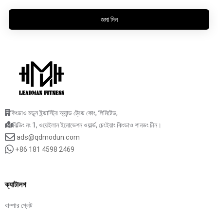
জমা দিন
কিংডাও মডুন ইন্ডাস্ট্রি অ্যান্ড ট্রেড কোং, লিমিটেড,
বিল্ডিং নং 1, ওয়েইলান ইনোভেশন ওয়ার্ল্ড, চেংইয়াং কিংডাও শানডং চীন।
ads@qdmodun.com
+86 181 4598 2469
ক্যাটালগ
বাম্পার প্লেট