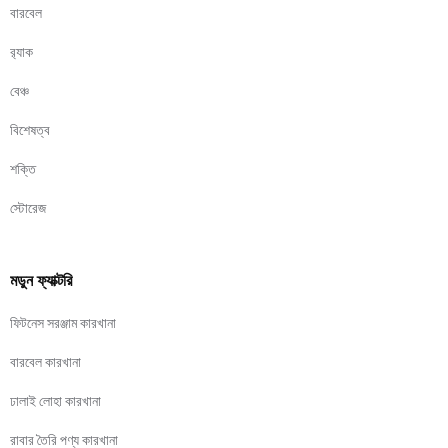
বারবেল
র‍্যাক
বেঞ্চ
বিশেষত্ব
শক্তি
স্টোরেজ
মডুন ফ্যাক্টরি
ফিটনেস সরঞ্জাম কারখানা
বারবেল কারখানা
ঢালাই লোহা কারখানা
রাবার তৈরি পণ্য কারখানা