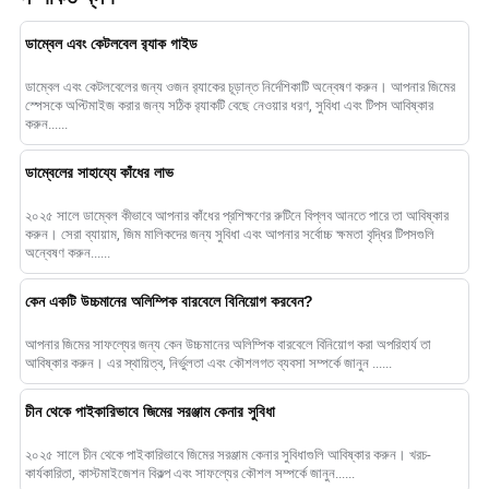
ডাম্বেল এবং কেটলবেল র‍্যাক গাইড
ডাম্বেল এবং কেটলবেলের জন্য ওজন র‍্যাকের চূড়ান্ত নির্দেশিকাটি অন্বেষণ করুন। আপনার জিমের
স্পেসকে অপ্টিমাইজ করার জন্য সঠিক র‍্যাকটি বেছে নেওয়ার ধরণ, সুবিধা এবং টিপস আবিষ্কার
করুন......
ডাম্বেলের সাহায্যে কাঁধের লাভ
২০২৫ সালে ডাম্বেল কীভাবে আপনার কাঁধের প্রশিক্ষণের রুটিনে বিপ্লব আনতে পারে তা আবিষ্কার
করুন। সেরা ব্যায়াম, জিম মালিকদের জন্য সুবিধা এবং আপনার সর্বোচ্চ ক্ষমতা বৃদ্ধির টিপসগুলি
অন্বেষণ করুন......
কেন একটি উচ্চমানের অলিম্পিক বারবেলে বিনিয়োগ করবেন?
আপনার জিমের সাফল্যের জন্য কেন উচ্চমানের অলিম্পিক বারবেলে বিনিয়োগ করা অপরিহার্য তা
আবিষ্কার করুন। এর স্থায়িত্ব, নির্ভুলতা এবং কৌশলগত ব্যবসা সম্পর্কে জানুন ......
চীন থেকে পাইকারিভাবে জিমের সরঞ্জাম কেনার সুবিধা
২০২৫ সালে চীন থেকে পাইকারিভাবে জিমের সরঞ্জাম কেনার সুবিধাগুলি আবিষ্কার করুন। খরচ-
কার্যকারিতা, কাস্টমাইজেশন বিকল্প এবং সাফল্যের কৌশল সম্পর্কে জানুন......