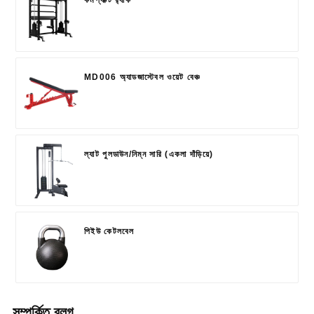
MD006 অ্যাডজাস্টেবল ওয়েট বেঞ্চ
ল্যাট পুলডাউন/নিম্ন সারি (একলা দাঁড়িয়ে)
পিইউ কেটলবেল
সম্পর্কিত ব্লগ