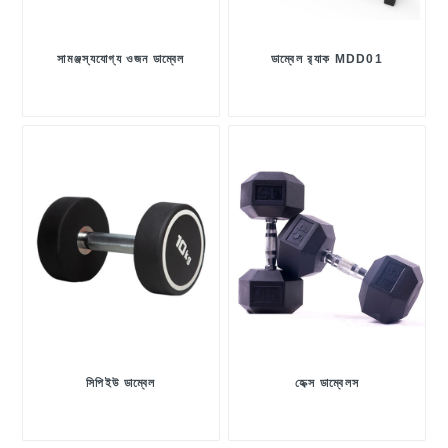
সামঞ্জস্যযোগ্য ওজন ডাম্বেল
ডাম্বেল র‍্যাক MDD01
সিপিইউ ডাম্বেল
হেক্স ডাম্বেলস