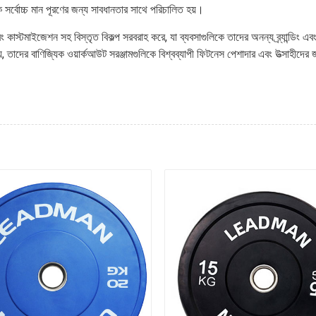
িক সর্বোচ্চ মান পূরণের জন্য সাবধানতার সাথে পরিচালিত হয়।
টমাইজেশন সহ বিস্তৃত বিকল্প সরবরাহ করে, যা ব্যবসাগুলিকে তাদের অনন্য ব্র্যান্ডিং এব
, তাদের বাণিজ্যিক ওয়ার্কআউট সরঞ্জামগুলিকে বিশ্বব্যাপী ফিটনেস পেশাদার এবং উত্সাহীদের