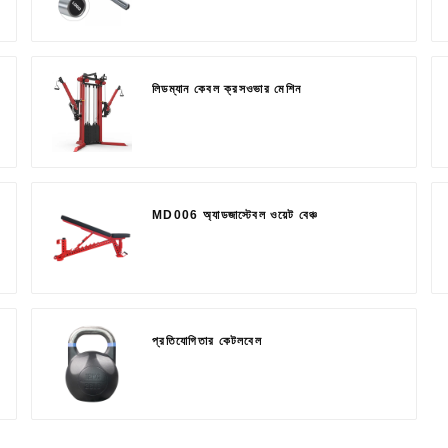
লিডম্যান কেবল ক্রসওভার মেশিন
MD006 অ্যাডজাস্টেবল ওয়েট বেঞ্চ
প্রতিযোগিতার কেটলবেল