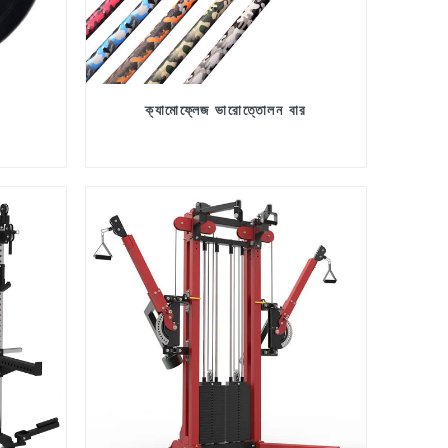
ক্যামোফ্লেজ ভারোত্তোলন বার