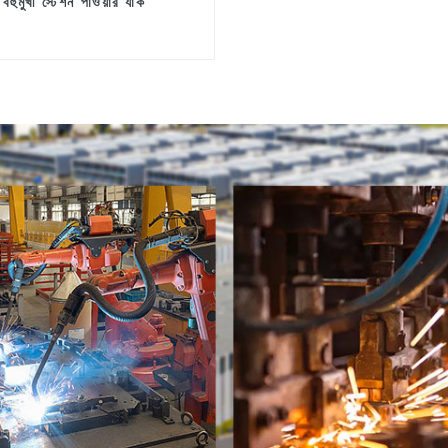
বহুমুখী স্টেশন পাওয়ার র্যাক