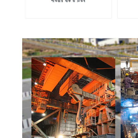
পাওয়ার র্যাক ৬ টিউব