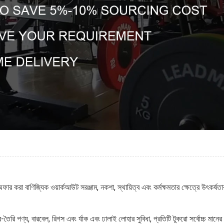
অফার করা বাণিজ্যিক ওয়ার্কআউট সরঞ্জাম, নকশা, স্থায়িত্ব এবং কর্মক্ষমতার ক্ষেত্রে উৎকর্ষত
ৈরি পণ্য, বারবেল, রিগস এবং র্যাক এবং ঢালাই লোহার সুবিধা, প্রতিটি টুকরো সর্বোচ্চ মানের এবং 