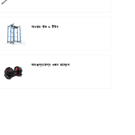
পাওয়ার র্যাক ৬ টিউব
সামঞ্জস্যযোগ্য ওজন ডাম্বেল