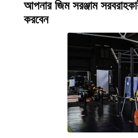
আপনার জিম সরঞ্জাম সরবরাহকার
করবেন