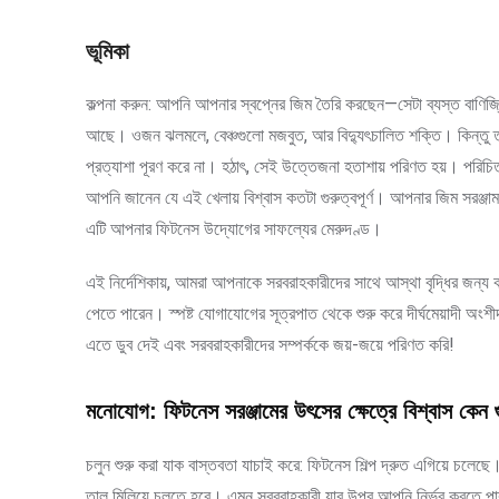
ভূমিকা
কল্পনা করুন: আপনি আপনার স্বপ্নের জিম তৈরি করছেন—সেটা ব্যস্ত বাণি
আছে। ওজন ঝলমলে, বেঞ্চগুলো মজবুত, আর বিদ্যুৎচালিত শক্তি। কিন্তু ত
প্রত্যাশা পূরণ করে না। হঠাৎ, সেই উত্তেজনা হতাশায় পরিণত হয়। পরি
আপনি জানেন যে এই খেলায় বিশ্বাস কতটা গুরুত্বপূর্ণ। আপনার জিম সরঞ্জা
এটি আপনার ফিটনেস উদ্যোগের সাফল্যের মেরুদণ্ড।
এই নির্দেশিকায়, আমরা আপনাকে সরবরাহকারীদের সাথে আস্থা বৃদ্ধির জন্য কা
পেতে পারেন। স্পষ্ট যোগাযোগের সূত্রপাত থেকে শুরু করে দীর্ঘমেয়াদী অ
এতে ডুব দেই এবং সরবরাহকারীদের সম্পর্ককে জয়-জয়ে পরিণত করি!
মনোযোগ: ফিটনেস সরঞ্জামের উৎসের ক্ষেত্রে বিশ্বাস কেন গুর
চলুন শুরু করা যাক বাস্তবতা যাচাই করে: ফিটনেস শিল্প দ্রুত এগিয়ে চলেছে। 
তাল মিলিয়ে চলতে হবে। এমন সরবরাহকারী যার উপর আপনি নির্ভর করতে পারব