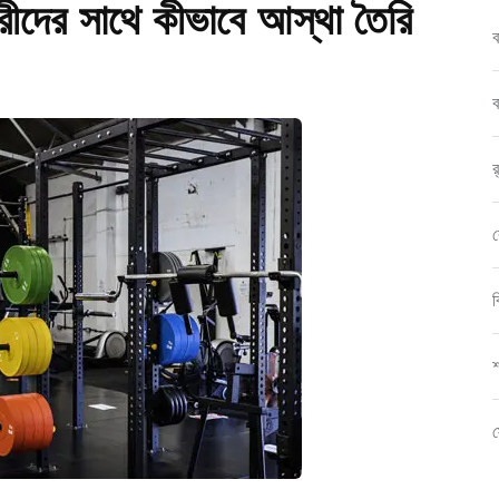
ীদের সাথে কীভাবে আস্থা তৈরি
ব
ব
র
ব
ব