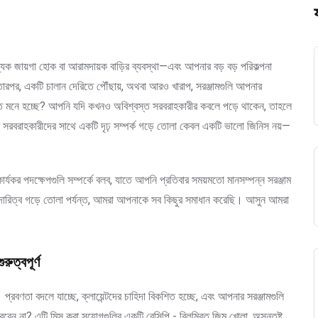
জ্যিক জায়গা হোক বা আরামদায়ক বাড়ির ব্যবস্থা—এবং আপনার বড় বড় পরিকল্পনা
ারপর, একটি চালান দেরিতে পৌঁছায়, অথবা আরও খারাপ, সরঞ্জামগুলি আপনার
চিত মনে হচ্ছে? আপনি যদি কখনও অবিশ্বস্ত সরবরাহকারীর কবলে পড়ে থাকেন, তাহলে
ম সরবরাহকারীদের সাথে একটি দৃঢ় সম্পর্ক গড়ে তোলা কেবল একটি ভালো জিনিস নয়—
র্যকর পদক্ষেপগুলি সম্পর্কে বলব, যাতে আপনি প্রতিবার সময়মতো মানসম্পন্ন সরঞ্জাম
ংশীদারিত্ব গড়ে তোলা পর্যন্ত, আমরা আপনাকে সব কিছুর সমাধান করেছি। আসুন আমরা
ুত্বপূর্ণ
প্রবণতা বদলে যাচ্ছে, ক্লায়েন্টদের চাহিদা বিকশিত হচ্ছে, এবং আপনার সরঞ্জামগুলি
েন না? এটি মিস করা সুযোগগুলির একটি রেসিপি - বিলম্বিত জিম খোলা, অসন্তুষ্ট