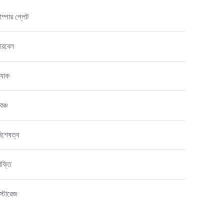
াম্পার প্লেট
ারবেল
‍্যাক
েঞ্চ
িশেষত্ব
শক্তি
স্টোরেজ