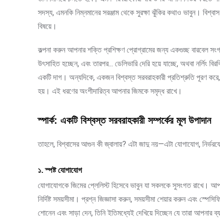
সদস্য, এমনকি নিম্নমানের সরঞ্জাম থেকে সুরক্ষা ঝুঁকির কথাও ভাবুন। বিশ্বাস
বিষয়ে।
কল্পনা করুন আপনার শক্তি প্রশিক্ষণ প্রোগ্রামের জন্য একগুচ্ছ বারবেল সং
উৎসাহিত হচ্ছেন, এবং তারপর... ডেলিভারি দেরি হয়ে যাচ্ছে, অথবা নর্লিং 
একটি দাগ। অন্যদিকে, একজন বিশ্বস্ত সরবরাহকারী প্রতিশ্রুতি পূরণ করে, স
হয়। এই ধরণের অংশীদারিত্ব আপনার জিমকে সমৃদ্ধ রাখে।
স্পার্ক: একটি বিশ্বস্ত সরবরাহকারী সম্পর্কের মূল উপাদান
তাহলে, বিশ্বাসের আগুন কী জ্বালায়? এটা জাদু নয়—এটা যোগাযোগ, নির্ভরয
১. স্পষ্ট যোগাযোগ
যোগাযোগকে জিমের প্লেলিস্ট হিসেবে ভাবুন যা সকলকে সুসংগত রাখে। আপনার 
নির্দিষ্ট সময়সীমা। প্রশ্ন জিজ্ঞাসা করুন, সময়সীমা শেয়ার করুন এবং স্প
শোনেন এবং সাড়া দেন, তিনি ইতিমধ্যেই দেখিয়ে দিচ্ছেন যে তারা আপনার ব্