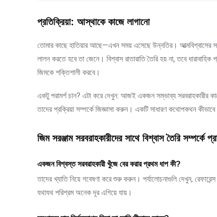
প্রতিক্রিয়া: আস্থাকে কাজে লাগানো
তোমার কাছে হাতিয়ার আছে—এখন সময় এসেছে উন্নতির। আত্মবিশ্বাসের সাথ
লালন করতে হবে তা জেনে। বিশ্বাস রাতারাতি তৈরি হয় না, তবে ধারাবাহিক প
জিমকে শক্তিশালী করবে।
একটু পরামর্শ চান? এটা করে দেখুন: আজই একজন সম্ভাব্য সরবরাহকারীর কা
তাদের প্রক্রিয়া সম্পর্কে জিজ্ঞাসা করুন। একটি সাধারণ কথোপকথন কীভা
জিম সরঞ্জাম সরবরাহকারীদের সাথে বিশ্বাস তৈরি সম্পর্কে প্র
একজন বিশ্বস্ত সরবরাহকারী খুঁজে বের করার প্রথম ধাপ কী?
তাদের খ্যাতি নিয়ে গবেষণা করে শুরু করুন। পর্যালোচনাগুলি দেখুন, রেফার
যথাযথ পরিশ্রম অনেক দূর এগিয়ে যায়।