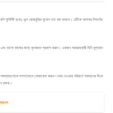
শি সুনির্দিষ্ট হবেন, ভুল বোঝাবুঝির সুযোগ তত কম থাকবে। এটিকে আপনার লিফটের
নান এবং ভালো কাজের জন্য কৃতজ্ঞতা প্রকাশ করুন। একজন সরবরাহকারী যিনি মূল্যবান
। সমস্যাগুলোকে দলগতভাবে মোকাবেলা করুন—দোষ দেওয়ার পরিবর্তে সমাধানের দিকে
জন রক্ষক।
 করবেন