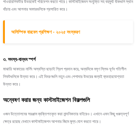
পাওয়ারলিফটার উভয়কেই পরিবেশন করতে পারে। কাস্টমাইজেবল সংযুক্তি সহ বহুমুখী র্যাকগুলি স্থান
বাঁচায় এবং আপনার অফারগুলিকে প্রসারিত করে।
অলিম্পিক বারবেল প্রশিক্ষণ - ২০২৫ সংস্করণ
৩. সদস্য-বান্ধব স্পর্শ
মাঝারি আকারের নার্লিং অস্বস্তি ছাড়াই গ্রিপ প্রদান করে, অন্যদিকে মসৃণ স্লিভ ঘূর্ণন গতিশীল
লিফটগুলিকে উন্নত করে। এই বিবরণগুলি নতুন এবং পেশাদার উভয়ের জন্যই ব্যবহারযোগ্যতা
উন্নত করে।
অন্বেষণ করার জন্য কাস্টমাইজেশন বিকল্পগুলি
ওজন উত্তোলনের সরঞ্জাম ব্যক্তিগতকৃত করা নান্দনিকতার বাইরেও। এখানে এমন কিছু গুরুত্বপূর্ণ
ক্ষেত্র রয়েছে যেখানে কাস্টমাইজেশন আপনার জিমে মূল্য যোগ করতে পারে।