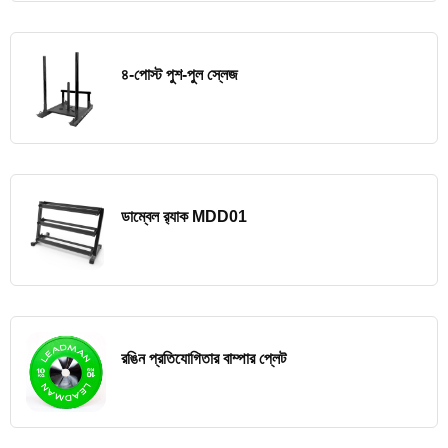
৪-পোস্ট পুশ-পুল স্লেজ
ডাম্বেল র‍্যাক MDD01
রঙিন প্রতিযোগিতার বাম্পার প্লেট