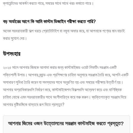
ক্লায়েন্টদের আকর্ষণ করতে পারে, সময়ের সাথে সাথে খরচ কমাতে পারে।
বড় অর্ডারের আগে কি আমি কাস্টম ডিজাইন পরীক্ষা করতে পারি?
অনেক সরবরাহকারী অল্প খরচে প্রোটোটাইপ বা নমুনা অফার করে, যা আপনাকে পণ্যের মান যাচাই
করার সুযোগ দেয়।
উপসংহার
২০২৫ সালে আপনার জিমকে আলাদা করার জন্য কাস্টমাইজড ওয়েট লিফটিং সরঞ্জাম একটি
শক্তিশালী উপায়। আপনার ব্র্যান্ড এবং প্রশিক্ষণের চাহিদা অনুসারে সরঞ্জাম তৈরি করে, আপনি একটি
অসাধারণ সুবিধা তৈরি করেন যা সদস্যদের সাথে অনুরণিত হয় এবং সময়ের পরীক্ষায় উত্তীর্ণ হয়।
আপনার অগ্রাধিকারগুলি নির্ধারণ করে, কাস্টমাইজেশন বিকল্পগুলি অন্বেষণ করে এবং বাণিজ্যিক
চাহিদা বোঝে এমন সরবরাহকারীর সাথে অংশীদারিত্ব করে শুরু করুন। ব্যক্তিগতকৃত সরঞ্জাম দিয়ে
আপনার দৃষ্টিভঙ্গিকে বাস্তবে রূপ দিতে প্রস্তুত?
আপনার জিমের ওজন উত্তোলনের সরঞ্জাম কাস্টমাইজ করতে প্রস্তুত?