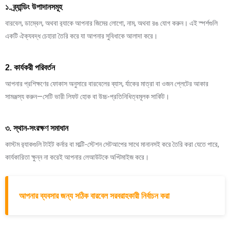
১. ব্র্যান্ডিং উপাদানসমূহ
বারবেল, ডাম্বেল, অথবা র‍্যাকে আপনার জিমের লোগো, নাম, অথবা রঙ যোগ করুন। এই স্পর্শগুলি
একটি ঐক্যবদ্ধ চেহারা তৈরি করে যা আপনার সুবিধাকে আলাদা করে।
2. কার্যকরী পরিবর্তন
আপনার প্রশিক্ষণের ফোকাস অনুসারে বারবেলের ব্যাস, র্যাকের মাত্রা বা ওজন প্লেটের আকার
সামঞ্জস্য করুন—সেটি ভারী লিফট হোক বা উচ্চ-প্রতিনিধিত্বমূলক সার্কিট।
৩. স্থান-সংরক্ষণ সমাধান
কাস্টম র‍্যাকগুলি টাইট কর্নার বা মাল্টি-স্টেশন সেটআপের সাথে মানানসই করে তৈরি করা যেতে পারে,
কার্যকারিতা ক্ষুন্ন না করেই আপনার লেআউটকে অপ্টিমাইজ করে।
আপনার ব্যবসার জন্য সঠিক বারবেল সরবরাহকারী নির্বাচন করা