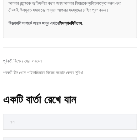
আপনার ব্র্যান্ডকে প্রতিফলিত করার জন্য আপনার গিয়ারকে ব্যক্তিগতকৃত করুন এবং
টেকসই, উপযুক্ত সমাধানের মাধ্যমে আপনার সদস্যদের চাহিদা পূরণ করুন।
বিকল্পগুলি সম্পর্কে আরও জানুন এখানে
লিডম্যানফিটনেস
.
পূর্ববর্তী:
বিশ্বের সেরা বারবেল
পরবর্তী:
চীন থেকে পাইকারিভাবে জিমের সরঞ্জাম কেনার সুবিধা
একটি বার্তা রেখে যান