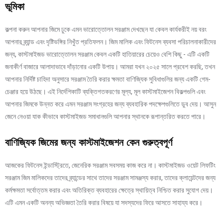
ভূমিকা
কল্পনা করুন আপনার জিমে ঢুকে এমন ভারোত্তোলন সরঞ্জাম দেখছেন যা কেবল কার্যকরীই নয় বরং
আপনার ব্র্যান্ড এবং দৃষ্টিভঙ্গির নিখুঁত প্রতিফলন। জিম মালিক এবং ফিটনেস ব্যবসা পরিচালনাকারীদের
জন্য, কাস্টমাইজড ভারোত্তোলন সরঞ্জাম কেবল একটি হাতিয়ারের চেয়েও বেশি কিছু - এটি একটি
জনাকীর্ণ বাজারে আলাদাভাবে দাঁড়ানোর একটি উপায়। আমরা যখন ২০২৫ সালে প্রবেশ করছি, তখন
আপনার নির্দিষ্ট চাহিদা অনুসারে সরঞ্জাম তৈরি করার ক্ষমতা বাণিজ্যিক সুবিধাগুলির জন্য একটি গেম-
চেঞ্জার হয়ে উঠছে। এই নির্দেশিকাটি ব্যক্তিগতকরণের মূল্য, মূল কাস্টমাইজেশন বিকল্পগুলি এবং
আপনার জিমকে উন্নত করে এমন সরঞ্জাম সংগ্রহের জন্য ব্যবহারিক পদক্ষেপগুলিতে ডুব দেয়। আসুন
জেনে নেওয়া যাক কীভাবে কাস্টমাইজড সমাধানগুলি আপনার স্থানকে রূপান্তরিত করতে পারে।
বাণিজ্যিক জিমের জন্য কাস্টমাইজেশন কেন গুরুত্বপূর্ণ
আজকের ফিটনেস ইন্ডাস্ট্রিতে, জেনেরিক সরঞ্জাম সবসময় কাজ করে না। কাস্টমাইজড ওয়েট লিফটিং
সরঞ্জাম জিম মালিকদের তাদের ব্র্যান্ডের সাথে তাদের সরঞ্জাম সামঞ্জস্য করার, তাদের ক্লায়েন্টদের জন্য
কর্মক্ষমতা সর্বোত্তম করার এবং অতিরিক্ত ব্যবহারের ক্ষেত্রে স্থায়িত্ব নিশ্চিত করার সুযোগ দেয়।
এটি এমন একটি অনন্য অভিজ্ঞতা তৈরি করার বিষয়ে যা সদস্যদের ফিরে আসতে সাহায্য করে।