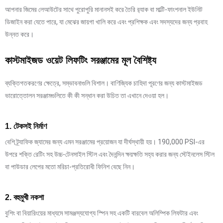
আপনার জিমের লেআউটের সাথে পুরোপুরি মানানসই করে তৈরি র‍্যাক বা মাল্টি-ফাংশনাল ইউনিট
ডিজাইন করা যেতে পারে, যা মেঝের জায়গা খালি করে এবং প্রশিক্ষক এবং সদস্যদের জন্য প্রবাহ
উন্নত করে।
কাস্টমাইজড ওয়েট লিফটিং সরঞ্জামের মূল বৈশিষ্ট্য
ব্যক্তিগতকরণের ক্ষেত্রে, সম্ভাবনাগুলি বিশাল। বাণিজ্যিক চাহিদা পূরণের জন্য কাস্টমাইজড
ভারোত্তোলন সরঞ্জামগুলিতে কী কী সন্ধান করা উচিত তা এখানে দেওয়া হল।
1. টেকসই নির্মাণ
বেশি ট্র্যাফিক জ্যামের জন্য এমন সরঞ্জামের প্রয়োজন যা দীর্ঘস্থায়ী হয়। 190,000 PSI-এর
উপরে শক্তি রেটিং সহ উচ্চ-টেনসাইল স্টিল এবং দৈনন্দিন ক্ষয়ক্ষতি সহ্য করার জন্য স্টেইনলেস স্টিল
বা পাউডার লেপের মতো মরিচা-প্রতিরোধী ফিনিশ বেছে নিন।
2. বহুমুখী নকশা
বুশিং বা বিয়ারিংয়ের মাধ্যমে সামঞ্জস্যযোগ্য স্পিন সহ একটি বারবেল অলিম্পিক লিফটার এবং