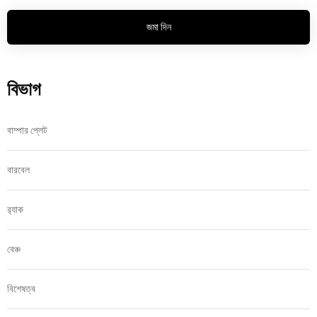
জমা দিন
বিভাগ
বাম্পার প্লেট
বারবেল
র‍্যাক
বেঞ্চ
বিশেষত্ব