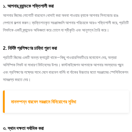
১. আপনার ব্র্যান্ডকে শক্তিশালী করা
আপনার জিমের লোগোটি বারবেলে খোদাই করা অথবা পাওয়ার র‍্যাকে আপনার সিগনেচার রঙে
লেপানো কল্পনা করুন। ব্যক্তিগতকৃত সরঞ্জামগুলি আপনার পরিচয়কে আরও শক্তিশালী করে, প্রতিটি
লিফটকে একটি ব্র্যান্ডেড অভিজ্ঞতা করে তোলে যা স্বীকৃতি এবং আনুগত্য তৈরি করে।
2. নির্দিষ্ট প্রশিক্ষণের চাহিদা পূরণ করা
প্রতিটি জিমের একটি অনন্য ক্লায়েন্ট থাকে—কিছু পাওয়ারলিফটিংয়ে মনোযোগ দেয়, অন্যরা
অলিম্পিক লিফট বা সাধারণ ফিটনেসের উপর। কাস্টমাইজেশন আপনাকে আপনার সদস্যদের পছন্দ
এবং প্রশিক্ষণের লক্ষ্যের সাথে মেলে বারবেল নার্লিং বা র্যাকের উচ্চতার মতো সরঞ্জামের স্পেসিফিকেশন
সামঞ্জস্য করতে দেয়।
মানসম্পন্ন বারবেল সরঞ্জামে বিনিয়োগের সুবিধা
৩. স্থান দক্ষতা সর্বাধিক করা