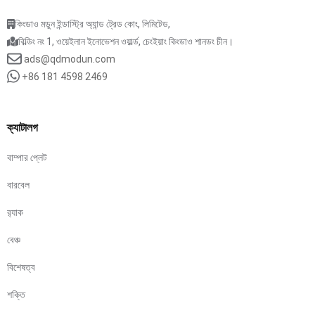
কিংডাও মডুন ইন্ডাস্ট্রি অ্যান্ড ট্রেড কোং, লিমিটেড,
বিল্ডিং নং 1, ওয়েইলান ইনোভেশন ওয়ার্ল্ড, চেংইয়াং কিংডাও শানডং চীন।
ads@qdmodun.com
+86 181 4598 2469
ক্যাটালগ
বাম্পার প্লেট
বারবেল
র‍্যাক
বেঞ্চ
বিশেষত্ব
শক্তি