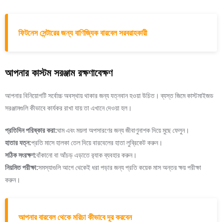
ফিটনেস সেন্টারের জন্য বাণিজ্যিক বারবেল সরবরাহকারী
আপনার কাস্টম সরঞ্জাম রক্ষণাবেক্ষণ
আপনার বিনিয়োগটি সর্বোচ্চ অবস্থায় থাকার জন্য যত্নবান হওয়া উচিত। ব্যস্ত জিমে কাস্টমাইজড
সরঞ্জামগুলি কীভাবে কার্যকর রাখা যায় তা এখানে দেওয়া হল।
প্রতিদিন পরিষ্কার করা:
ঘাম এবং ময়লা অপসারণের জন্য জীবাণুনাশক দিয়ে মুছে ফেলুন।
হাতার যত্ন:
প্রতি মাসে হালকা তেল দিয়ে বারবেলের হাতা লুব্রিকেট করুন।
সঠিক সংরক্ষণ:
বাঁকানো বা আঁচড় এড়াতে র‍্যাক ব্যবহার করুন।
নিয়মিত পরীক্ষা:
সমস্যাগুলি আগে থেকেই ধরা পড়ার জন্য প্রতি কয়েক মাস অন্তর ক্ষয় পরীক্ষা
করুন।
আপনার বারবেল থেকে মরিচা কীভাবে দূর করবেন