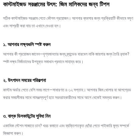
কাস্টমাইজড সরঞ্জামের উৎস: জিম মালিকদের জন্য টিপস
সঠিক কাস্টমাইজড সরঞ্জাম পেতে কৌশল প্রয়োজন। আপনার ব্যবসার জন্য প্রক্রিয়াটি কীভাবে মসৃণ
এবং সাশ্রয়ী করা যায় তা এখানে দেওয়া হল।
১. আপনার লক্ষ্যগুলি স্পষ্ট করুন
আপনার কী প্রয়োজন জানেন—দৃশ্যমানতার জন্য ব্র্যান্ডেড বারবেল নাকি জায়গার জন্য তৈরি র‍্যাক?
স্পষ্ট লক্ষ্য নির্মাতাদের উপযুক্ত সমাধান প্রদানে সাহায্য করে।
২. উৎপাদন সময়ের পরিকল্পনা
কাস্টম অর্ডার পেতে বেশি সময় লাগে—সাধারণত ৪-১২ সপ্তাহ। আপনার জিম খোলার বা আপগ্রেড
করার সময়সীমার সাথে সামঞ্জস্যপূর্ণ হতে সরবরাহকারীদের সাথে আগে থেকেই সমন্বয় করুন।
৩. বাল্ক ডিসকাউন্টের সুবিধা নিন
একাধিক স্টেশন সাজাতে চান? খরচ কমাতে এবং ব্যক্তিগতকৃত ছোঁয়া পেতে পাইকারি মূল্য সম্পর্কে
জিজ্ঞাসা করুন।