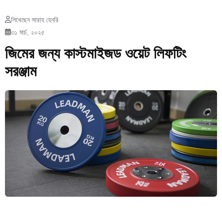
লিখেছেন সারাহ হেনরি
৩১ মার্চ, ২০২৫
জিমের জন্য কাস্টমাইজড ওয়েট লিফটিং
সরঞ্জাম