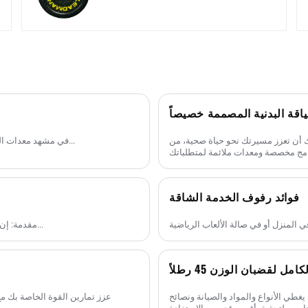
ياقة البدنية المصممة خصيصاً
ك أن تعزز مسيرتك نحو حياة صحية، من
في مشهد معدات اللياقة البدنية العالمي، تُعد القواعد التصنيعية في مناطق مثل تشينغداو...
فوائد رفوف الخدمة الشاقة
مقدمة: إن إنشاء صالة ألعاب رياضية تجارية ليس بالأمر الهين، وسواء كنت بصدد...
امل لقضبان الوزن 45 رطلاً
ضبان الأثقال بوزن 45 رطلاً، والذي يغطي الأنواع والمواد والصيانة ونصائح