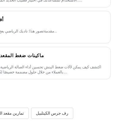
الاستخدام لمساعدتك في اختيار قضيب الحديد المناسب لتحقيق أقصى قدر من الاستفادة......
أف
مقدمةتصور هذا: ناديك الرياضي يعج بالأعضاء الذين يبذلون قصارى جهدهم...
ماكينات ضغط المقعد: 
اكتشف كيف يمكن لآلات ضغط البنش تحسين أداء الصالة الرياضية، و
بالعملاء من خلال حلول مصممة خصيصًا لكل مستوى من مستويات اللياقة البدنية....
رف جرس الكيتلبيل
تمارين مقعد الل