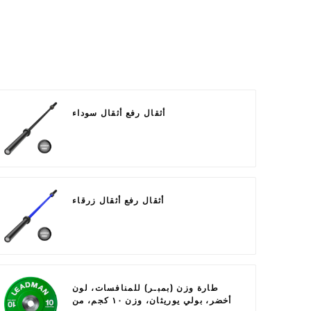
أثقال رفع أثقال سوداء
أثقال رفع أثقال زرقاء
طارة وزن (بمبـر) للمنافسات، لون
أخضر، بولي يوريثان، وزن ١٠ كجم، من