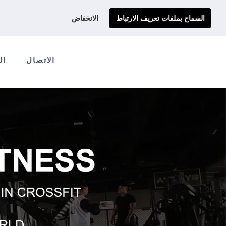
احصل على عرض سعر مخصص لك
Ads@qdmodun.com
السماح بملفات تعريف الارتباط
الانخفاض
الاتصال
ال